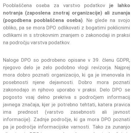
Pooblaščena oseba za varstvo podatkov
je lahko
notranja (zaposlena znotraj organizacije) ali zunanja
(pogodbena pooblaščena oseba)
. Ne glede na svojo
obliko, pa se mora DPO odlikovati z bogatimi poklicnimi
odlikami in s strokovnim znanjem o zakonodaji in praksi
na področju varstva podatkov.
Naloge DPO so podrobeno opisane v 39. členu GDPR,
njegovo delo je zelo podobno vlogi revizorja. Najprej
mora dobro poznati organizacijo, ki ga je imenovala in
posebnosti njene dejavnosti. Dobro mora poznati
zakonodajo in njihovo uporabo v praksi. Delo DPO se
pogosto vsaj delno prekriva s področjem informacij
javnega značaja, kjer je potrebno tehtati, katera pravica
ima prednost (varstvo zasebnosti ali javnost
informacije). Zadnje področje, ki ga mora DPO poznati
pa je področje informacijske varnosti. Tako za zunanjo