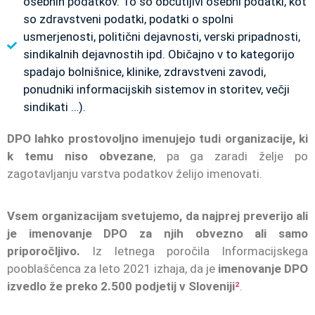
osebnih podatkov. To so občutljivi osebni podatki, kot
so zdravstveni podatki, podatki o spolni
usmerjenosti, politični dejavnosti, verski pripadnosti,
sindikalnih dejavnostih ipd. Običajno v to kategorijo
spadajo bolnišnice, klinike, zdravstveni zavodi,
ponudniki informacijskih sistemov in storitev, večji
sindikati …).
DPO lahko prostovoljno imenujejo tudi organizacije, ki
k temu niso obvezane
, pa ga zaradi želje po
zagotavljanju varstva podatkov želijo imenovati.
Vsem organizacijam svetujemo, da najprej preverijo ali
je imenovanje DPO za njih obvezno ali samo
priporočljivo.
Iz letnega poročila Informacijskega
pooblaščenca za leto 2021 izhaja, da je
imenovanje DPO
izvedlo že preko 2.500 podjetij v Sloveniji
²
.