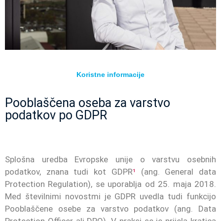
Koristne informacije
Pooblaščena oseba za varstvo
podatkov po GDPR
Splošna uredba Evropske unije o varstvu osebnih
podatkov, znana tudi kot GDPR
¹
(ang. General data
Protection Regulation), se uporablja od 25. maja 2018.
Med številnimi novostmi je GDPR uvedla tudi funkcijo
Pooblaščene osebe za varstvo podatkov (ang. Data
Protection Officer ali DPO). V praksi se je prijela kratica