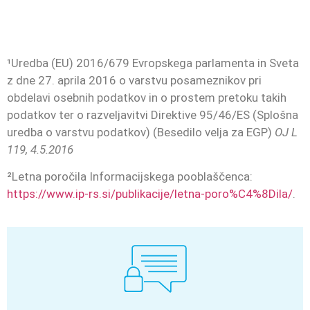
¹Uredba (EU) 2016/679 Evropskega parlamenta in Sveta
z dne 27. aprila 2016 o varstvu posameznikov pri
obdelavi osebnih podatkov in o prostem pretoku takih
podatkov ter o razveljavitvi Direktive 95/46/ES (Splošna
uredba o varstvu podatkov) (Besedilo velja za EGP)
OJ L
119, 4.5.2016
²Letna poročila Informacijskega pooblaščenca:
https://www.ip-rs.si/publikacije/letna-poro%C4%8Dila/
.