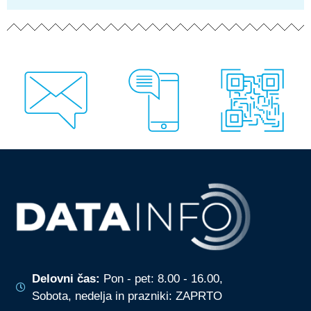
v
e
z
n
o
)
Delovni čas:
Pon - pet: 8.00 - 16.00,
Sobota, nedelja in prazniki: ZAPRTO