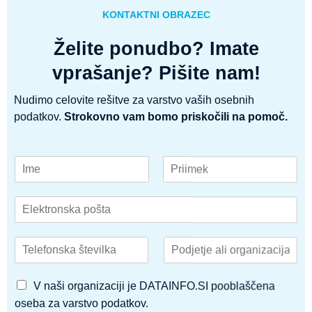
KONTAKTNI OBRAZEC
Želite ponudbo? Imate
vprašanje? Pišite nam!
Nudimo celovite rešitve za varstvo vaših osebnih
podatkov.
Strokovno vam bomo priskočili na pomoč.
I
m
F
L
e
i
a
E
i
r
s
l
n
s
t
e
p
t
T
P
k
r
e
o
t
i
l
d
r
i
D
e
j
o
V naši organizaciji je DATAINFO.SI pooblaščena
m
A
f
e
n
e
oseba za varstvo podatkov.
T