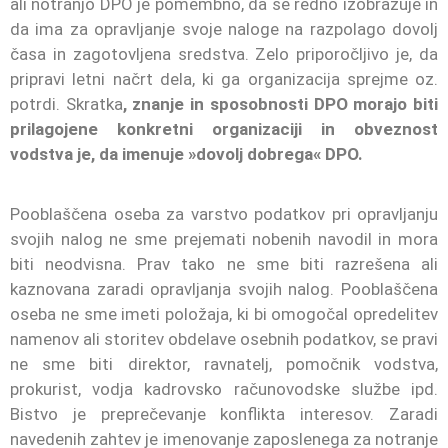
ali notranjo DPO je pomembno, da se redno izobražuje in
da ima za opravljanje svoje naloge na razpolago dovolj
časa in zagotovljena sredstva. Zelo priporočljivo je, da
pripravi letni načrt dela, ki ga organizacija sprejme oz.
potrdi. Skratka
, znanje in sposobnosti DPO morajo biti
prilagojene konkretni organizaciji in obveznost
vodstva je, da imenuje »dovolj dobrega« DPO.
Pooblaščena oseba za varstvo podatkov pri opravljanju
svojih nalog ne sme prejemati nobenih navodil in mora
biti neodvisna. Prav tako ne sme biti razrešena ali
kaznovana zaradi opravljanja svojih nalog. Pooblaščena
oseba ne sme imeti položaja, ki bi omogočal opredelitev
namenov ali storitev obdelave osebnih podatkov, se pravi
ne sme biti direktor, ravnatelj, pomočnik vodstva,
prokurist, vodja kadrovsko računovodske službe ipd.
Bistvo je preprečevanje konflikta interesov. Zaradi
navedenih zahtev je imenovanje zaposlenega za notranje