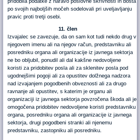
pridobila podatke z naravo poslovne skrivnosti in bosta
po svojih najboljših močeh sodelovali pri uveljavljanju
pravic proti tretji osebi.
člen
Izvajalec se zavezuje, da on sam kot tudi nekdo drug v
njegovem imenu ali na njegov račun, predstavniku ali
posredniku organa ali organizacije iz javnega sektorja
ne bo obljubil, ponudil ali dal kakšne nedovoljene
koristi za pridobitev posla ali za sklenitev posla pod
ugodnejšimi pogoji ali za opustitev dolžnega nadzora
nad izvajanjem pogodbenih obveznosti ali za drugo
ravnanje ali opustitev, s katerim je organu ali
organizaciji iz javnega sektorja povzročena škoda ali je
omogočena pridobitev nedovoljene koristi predstavniku
organa, posredniku organa ali organizacije iz javnega
sektorja, drugi pogodbeni stranki ali njenemu
predstavniku, zastopniku ali posredniku.