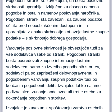
Pogodbeni stranki se zavezujeta, da bosta poslovne
skrivnosti uporabljali izključno za dosego namena
pogodbe in ostalih namenov poslovanja naročnika.
Pogodbeni stranki sta zavezani, da zaupne podatke
ščitita pred nepooblaščenim dostopom in jih
uporabljata z enako skrbnostjo kot svoje lastne zaupne
podatke – s skrbnostjo dobrega gospodarja.
Varovanje poslovne skrivnosti je obvezujoče tudi za
vse sodelavce vsake od strank. Pogodbeni stranki
bosta posredovali zaupne informacije lastnim
sodelavcem samo za izvedbo pogodbenih storitev,
sodelavci pa so zapriseženi delovnopravnemu in
pogodbenem varovanju zaupnih podatkov tudi po
končanih pogodbenih delih. Izvajalec lahko najame
podizvajalce, zunanje sodelavce ali tretje osebe za
dokončanje pogodbenih storitev.
Izvajalec je zavezan k spoštovanju varstva osebnih