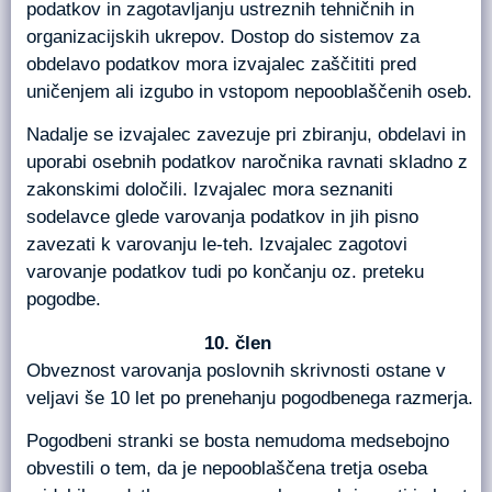
podatkov in zagotavljanju ustreznih tehničnih in
organizacijskih ukrepov. Dostop do sistemov za
obdelavo podatkov mora izvajalec zaščititi pred
uničenjem ali izgubo in vstopom nepooblaščenih oseb.
Nadalje se izvajalec zavezuje pri zbiranju, obdelavi in
uporabi osebnih podatkov naročnika ravnati skladno z
zakonskimi določili. Izvajalec mora seznaniti
sodelavce glede varovanja podatkov in jih pisno
zavezati k varovanju le-teh. Izvajalec zagotovi
varovanje podatkov tudi po končanju oz. preteku
pogodbe.
člen
Obveznost varovanja poslovnih skrivnosti ostane v
veljavi še 10 let po prenehanju pogodbenega razmerja.
Pogodbeni stranki se bosta nemudoma medsebojno
obvestili o tem, da je nepooblaščena tretja oseba