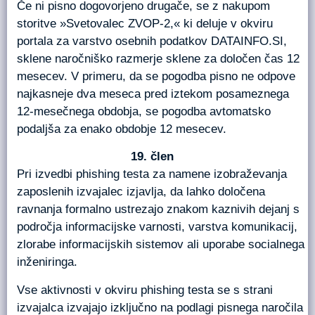
Če ni pisno dogovorjeno drugače, se z nakupom
storitve »Svetovalec ZVOP-2,« ki deluje v okviru
portala za varstvo osebnih podatkov DATAINFO.SI,
sklene naročniško razmerje sklene za določen čas 12
mesecev. V primeru, da se pogodba pisno ne odpove
najkasneje dva meseca pred iztekom posameznega
12-mesečnega obdobja, se pogodba avtomatsko
podaljša za enako obdobje 12 mesecev.
člen
Pri izvedbi phishing testa za namene izobraževanja
zaposlenih izvajalec izjavlja, da lahko določena
ravnanja formalno ustrezajo znakom kaznivih dejanj s
področja informacijske varnosti, varstva komunikacij,
zlorabe informacijskih sistemov ali uporabe socialnega
inženiringa.
Vse aktivnosti v okviru phishing testa se s strani
izvajalca izvajajo izključno na podlagi pisnega naročila