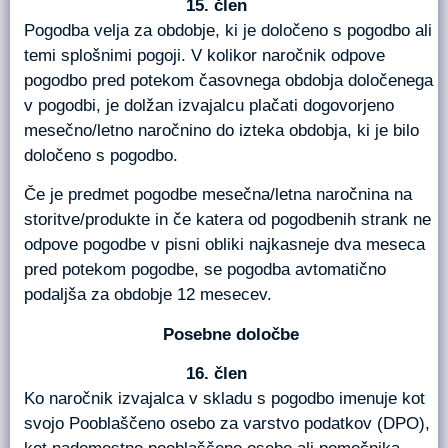
člen
Pogodba velja za obdobje, ki je določeno s pogodbo ali
temi splošnimi pogoji. V kolikor naročnik odpove
pogodbo pred potekom časovnega obdobja določenega
v pogodbi, je dolžan izvajalcu plačati dogovorjeno
mesečno/letno naročnino do izteka obdobja, ki je bilo
določeno s pogodbo.
Če je predmet pogodbe mesečna/letna naročnina na
storitve/produkte in če katera od pogodbenih strank ne
odpove pogodbe v pisni obliki najkasneje dva meseca
pred potekom pogodbe, se pogodba avtomatično
podaljša za obdobje 12 mesecev.
Posebne določbe
člen
Ko naročnik izvajalca v skladu s pogodbo imenuje kot
svojo Pooblaščeno osebo za varstvo podatkov (DPO),