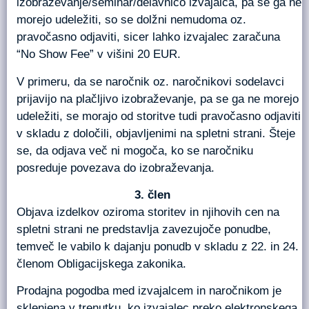
izobraževanje/seminar/delavnico izvajalca, pa se ga ne
morejo udeležiti, so se dolžni nemudoma oz.
pravočasno odjaviti, sicer lahko izvajalec zaračuna
“No Show Fee” v višini 20 EUR.
V primeru, da se naročnik oz. naročnikovi sodelavci
prijavijo na plačljivo izobraževanje, pa se ga ne morejo
udeležiti, se morajo od storitve tudi pravočasno odjaviti
v skladu z določili, objavljenimi na spletni strani. Šteje
se, da odjava več ni mogoča, ko se naročniku
posreduje povezava do izobraževanja.
člen
Objava izdelkov oziroma storitev in njihovih cen na
spletni strani ne predstavlja zavezujoče ponudbe,
temveč le vabilo k dajanju ponudb v skladu z 22. in 24.
členom Obligacijskega zakonika.
Prodajna pogodba med izvajalcem in naročnikom je
sklenjena v trenutku, ko izvajalec preko elektronskega