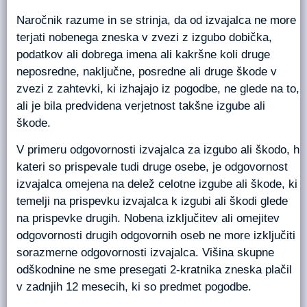
Naročnik razume in se strinja, da od izvajalca ne more
terjati nobenega zneska v zvezi z izgubo dobička,
podatkov ali dobrega imena ali kakršne koli druge
neposredne, naključne, posredne ali druge škode v
zvezi z zahtevki, ki izhajajo iz pogodbe, ne glede na to,
ali je bila predvidena verjetnost takšne izgube ali
škode.
V primeru odgovornosti izvajalca za izgubo ali škodo, h
kateri so prispevale tudi druge osebe, je odgovornost
izvajalca omejena na delež celotne izgube ali škode, ki
temelji na prispevku izvajalca k izgubi ali škodi glede
na prispevke drugih. Nobena izključitev ali omejitev
odgovornosti drugih odgovornih oseb ne more izključiti
sorazmerne odgovornosti izvajalca. Višina skupne
odškodnine ne sme presegati 2-kratnika zneska plačil
v zadnjih 12 mesecih, ki so predmet pogodbe.