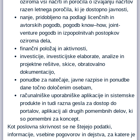
oziroma vsi načrti in poročila o izvajanju načrtov
razen letnega poročila, ki je dostopno javnosti,
nanje, pridobljeno na podlagi licenčnih in
avtorskih pogodb, pogodb know–how, joint-
venture pogodb in izpopolnitvah postopkov
oziroma dela,
finančni položaj in aktivnosti,
investicije, investicijske elaborate, analize in
projektne rešitve, skice, obratovalno
dokumentacijo,
ponudbe za natečaje, javne razpise in ponudbe
dane točno določenim osebam,
računalniške uporabniške aplikacije in sistemske
produkte in tudi razna gesla za dostop do
portalov, aplikacij ali drugih pomembnih delov, ki
so pomembni za koncept.
Kot poslovna skrivnost se ne štejejo podatki,
informacije, vsebine pogovorov in dejstva, za katere je