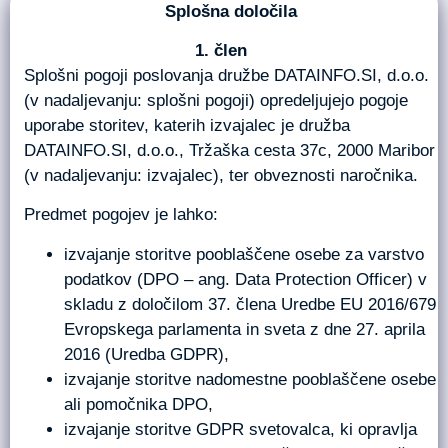
Splošna določila
člen
Splošni pogoji poslovanja družbe DATAINFO.SI, d.o.o.
(v nadaljevanju: splošni pogoji) opredeljujejo pogoje
uporabe storitev, katerih izvajalec je družba
DATAINFO.SI, d.o.o., Tržaška cesta 37c, 2000 Maribor
(v nadaljevanju: izvajalec), ter obveznosti naročnika.
Predmet pogojev je lahko:
izvajanje storitve pooblaščene osebe za varstvo
podatkov (DPO – ang. Data Protection Officer) v
skladu z določilom 37. člena Uredbe EU 2016/679
Evropskega parlamenta in sveta z dne 27. aprila
2016 (Uredba GDPR),
izvajanje storitve nadomestne pooblaščene osebe
ali pomočnika DPO,
izvajanje storitve GDPR svetovalca, ki opravlja