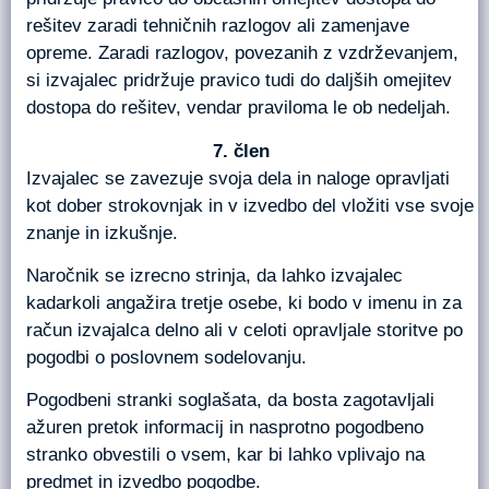
rešitev zaradi tehničnih razlogov ali zamenjave
opreme. Zaradi razlogov, povezanih z vzdrževanjem,
si izvajalec pridržuje pravico tudi do daljših omejitev
dostopa do rešitev, vendar praviloma le ob nedeljah.
člen
Izvajalec se zavezuje svoja dela in naloge opravljati
kot dober strokovnjak in v izvedbo del vložiti vse svoje
znanje in izkušnje.
Naročnik se izrecno strinja, da lahko izvajalec
kadarkoli angažira tretje osebe, ki bodo v imenu in za
račun izvajalca delno ali v celoti opravljale storitve po
pogodbi o poslovnem sodelovanju.
Pogodbeni stranki soglašata, da bosta zagotavljali
ažuren pretok informacij in nasprotno pogodbeno
stranko obvestili o vsem, kar bi lahko vplivajo na
predmet in izvedbo pogodbe.