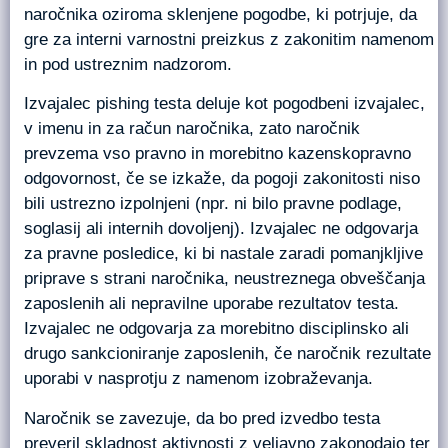
naročnika oziroma sklenjene pogodbe, ki potrjuje, da
gre za interni varnostni preizkus z zakonitim namenom
in pod ustreznim nadzorom.
Izvajalec pishing testa deluje kot pogodbeni izvajalec,
v imenu in za račun naročnika, zato naročnik
prevzema vso pravno in morebitno kazenskopravno
odgovornost, če se izkaže, da pogoji zakonitosti niso
bili ustrezno izpolnjeni (npr. ni bilo pravne podlage,
soglasij ali internih dovoljenj). Izvajalec ne odgovarja
za pravne posledice, ki bi nastale zaradi pomanjkljive
priprave s strani naročnika, neustreznega obveščanja
zaposlenih ali nepravilne uporabe rezultatov testa.
Izvajalec ne odgovarja za morebitno disciplinsko ali
drugo sankcioniranje zaposlenih, če naročnik rezultate
uporabi v nasprotju z namenom izobraževanja.
Naročnik se zavezuje, da bo pred izvedbo testa
preveril skladnost aktivnosti z veljavno zakonodajo ter