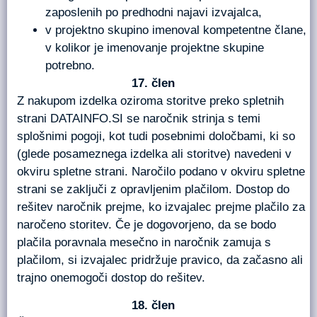
zaposlenih po predhodni najavi izvajalca,
v projektno skupino imenoval kompetentne člane,
v kolikor je imenovanje projektne skupine
potrebno.
člen
Z nakupom izdelka oziroma storitve preko spletnih
strani DATAINFO.SI se naročnik strinja s temi
splošnimi pogoji, kot tudi posebnimi določbami, ki so
(glede posameznega izdelka ali storitve) navedeni v
okviru spletne strani. Naročilo podano v okviru spletne
strani se zaključi z opravljenim plačilom. Dostop do
rešitev naročnik prejme, ko izvajalec prejme plačilo za
naročeno storitev. Če je dogovorjeno, da se bodo
plačila poravnala mesečno in naročnik zamuja s
plačilom, si izvajalec pridržuje pravico, da začasno ali
trajno onemogoči dostop do rešitev.
člen