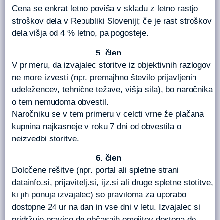
Cena se enkrat letno poviša v skladu z letno rastjo
stroškov dela v Republiki Sloveniji; če je rast stroškov
dela višja od 4 % letno, pa pogosteje.
člen
V primeru, da izvajalec storitve iz objektivnih razlogov
ne more izvesti (npr. premajhno število prijavljenih
udeležencev, tehnične težave, višja sila), bo naročnika
o tem nemudoma obvestil.
Naročniku se v tem primeru v celoti vrne že plačana
kupnina najkasneje v roku 7 dni od obvestila o
neizvedbi storitve.
člen
Določene rešitve (npr. portal ali spletne strani
datainfo.si, prijavitelj.si, ijz.si ali druge spletne stotitve,
ki jih ponuja izvajalec) so praviloma za uporabo
dostopne 24 ur na dan in vse dni v letu. Izvajalec si
pridržuje pravico do občasnih omejitev dostopa do