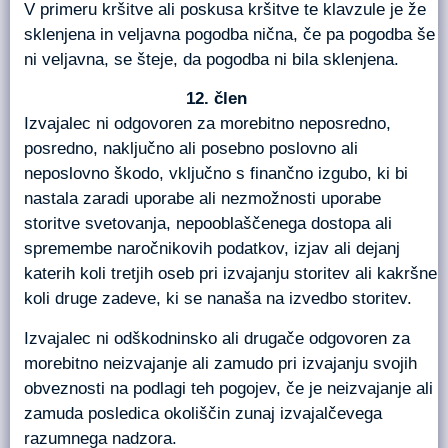
V primeru kršitve ali poskusa kršitve te klavzule je že
sklenjena in veljavna pogodba nična, če pa pogodba še
ni veljavna, se šteje, da pogodba ni bila sklenjena.
člen
Izvajalec ni odgovoren za morebitno neposredno,
posredno, naključno ali posebno poslovno ali
neposlovno škodo, vključno s finančno izgubo, ki bi
nastala zaradi uporabe ali nezmožnosti uporabe
storitve svetovanja, nepooblaščenega dostopa ali
spremembe naročnikovih podatkov, izjav ali dejanj
katerih koli tretjih oseb pri izvajanju storitev ali kakršne
koli druge zadeve, ki se nanaša na izvedbo storitev.
Izvajalec ni odškodninsko ali drugače odgovoren za
morebitno neizvajanje ali zamudo pri izvajanju svojih
obveznosti na podlagi teh pogojev, če je neizvajanje ali
zamuda posledica okoliščin zunaj izvajalčevega
razumnega nadzora.