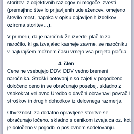
storitev iz objektivnih razlogov ni mogoče izvesti
(premajhno število prijavljenih udeležencev, omejeno
število mest, napaka v opisu objavljenih izdelkov
oziroma storitev…).
V primeru, da je naročnik že izvedel plačilo za
naročilo, ki ga izvajalec kasneje zavrne, se naročniku
v najkrajšem možnem času vrnejo vsa prejeta plačila.
člen
Cene ne vsebujejo DDV; DDV vedno bremeni
naročnika. Stroški potovanj niso zajeti v pogodbeno
določeno ceno in se obračunajo posebej, skladno z
vsakokrat veljavno Uredbo o davčni obravnavi povračil
stroškov in drugih dohodkov iz delovnega razmerja.
Obveznosti za dodatno opravljene storitve se
obračunajo ločeno, skladno s cenikom izvajalca oz. kot
je določeno v pogodbi o poslovnem sodelovanju.