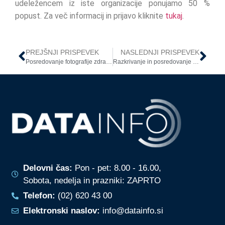
udeležencem iz iste organizacije ponujamo 50 %
popust. Za več informacij in prijavo kliknite
tukaj
.
PREJŠNJI PRISPEVEK
NASLEDNJI PRISPEVEK
Posredovanje fotografije zdravniku
Razkrivanje in posredovanje osebnih podatkov staršem polnoletnih dijakov
Delovni čas:
Pon - pet: 8.00 - 16.00,
Sobota, nedelja in prazniki: ZAPRTO
Telefon:
(02) 620 43 00
Elektronski naslov:
info@datainfo.si