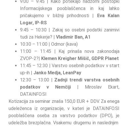
9:00 – 9:45 | Kako potekajo nadzorni postopki
Informacijskega pooblaščenca in kaj lahko
pričakujemo v bližnji prihodnosti |
Eva Kalan
Logar, IP-RS
9:45 – 10:30 | Zakaj so osebni podatki zanimivi
tudi za Hekerje? |
Vladimir Ban, A1
10:30 – 11:00 | Odmor (kava)
11:00 – 11:45 | Kaj prinaša nova zakonodaja
ZVOP-2?|
Klemen Kreigher Mišič, GDPR Planet
11:45 – 12:30 | Varstvo osebnih podatkov v start
up-ih |
Janko Medja, LeanPay
12:30 – 13:00 |
Zadnji trendi varstva osebnih
podatkov v Nemčiji
| Miroslav Ekart,
DATAINFO.SI
Kotizacija za seminar znaša 150,0 EUR + DDV. Za enega
udeleženca iz organizacije, v kateri je DATAINFO.SI
pooblaščena oseba za varstvo podatkov (DPO), je
udeležba brezplačna. Vsakemu drugemu in naslednjim