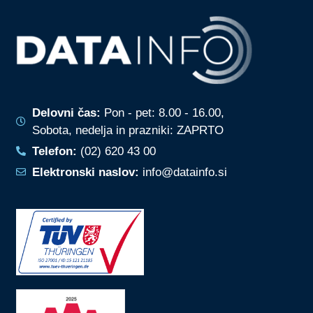
o
)
Delovni čas:
Pon - pet: 8.00 - 16.00,
Sobota, nedelja in prazniki: ZAPRTO
Telefon:
(02) 620 43 00
Elektronski naslov:
info@datainfo.si