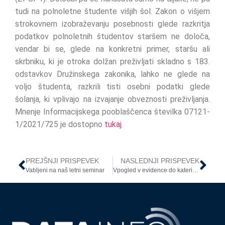
tudi na polnoletne študente višjih šol. Zakon o višjem
strokovnem izobraževanju posebnosti glede razkritja
podatkov polnoletnih študentov staršem ne določa,
vendar bi se, glede na konkretni primer, staršu ali
skrbniku, ki je otroka dolžan preživljati skladno s 183.
odstavkov Družinskega zakonika, lahko ne glede na
voljo študenta, razkrili tisti osebni podatki glede
šolanja, ki vplivajo na izvajanje obveznosti preživljanja.
Mnenje Informacijskega pooblaščenca številka 07121-
1/2021/725 je dostopno
tukaj
.
PREJŠNJI PRISPEVEK
NASLEDNJI PRISPEVEK
Vabljeni na naš letni seminar
Vpogled v evidence do katerih ima dostop delodajalec