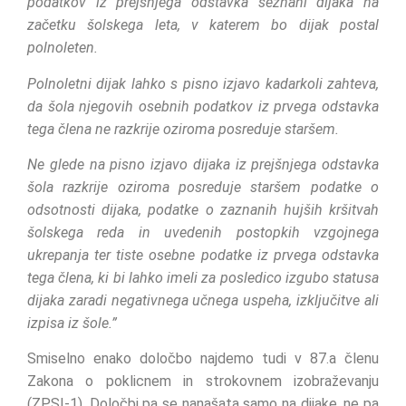
podatkov iz prejšnjega odstavka seznani dijaka na
začetku šolskega leta, v katerem bo dijak postal
polnoleten.
Polnoletni dijak lahko s pisno izjavo kadarkoli zahteva,
da šola njegovih osebnih podatkov iz prvega odstavka
tega člena ne razkrije oziroma posreduje staršem.
Ne glede na pisno izjavo dijaka iz prejšnjega odstavka
šola razkrije oziroma posreduje staršem podatke o
odsotnosti dijaka, podatke o zaznanih hujših kršitvah
šolskega reda in uvedenih postopkih vzgojnega
ukrepanja ter tiste osebne podatke iz prvega odstavka
tega člena, ki bi lahko imeli za posledico izgubo statusa
dijaka zaradi negativnega učnega uspeha, izključitve ali
izpisa iz šole.”
Smiselno enako določbo najdemo tudi v 87.a členu
Zakona o poklicnem in strokovnem izobraževanju
(ZPSI-1). Določbi pa se nanašata samo na dijake, ne pa