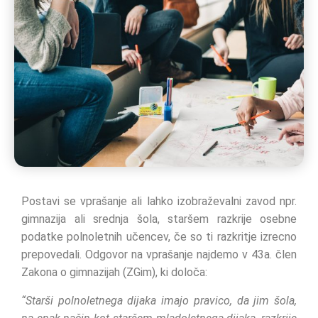
Postavi se vprašanje ali lahko izobraževalni zavod npr.
gimnazija ali srednja šola, staršem razkrije osebne
podatke polnoletnih učencev, če so ti razkritje izrecno
prepovedali. Odgovor na vprašanje najdemo v 43a. člen
Zakona o gimnazijah (ZGim), ki določa:
“Starši polnoletnega dijaka imajo pravico, da jim šola,