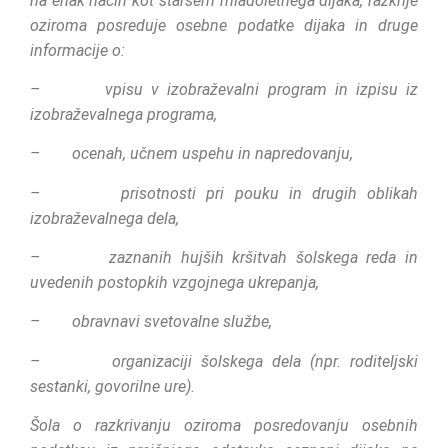
na enak način kot staršem mladoletnega dijaka, razkrije
oziroma posreduje osebne podatke dijaka in druge
informacije o:
– vpisu v izobraževalni program in izpisu iz
izobraževalnega programa,
– ocenah, učnem uspehu in napredovanju,
– prisotnosti pri pouku in drugih oblikah
izobraževalnega dela,
– zaznanih hujših kršitvah šolskega reda in
uvedenih postopkih vzgojnega ukrepanja,
– obravnavi svetovalne službe,
– organizaciji šolskega dela (npr. roditeljski
sestanki, govorilne ure).
Šola o razkrivanju oziroma posredovanju osebnih