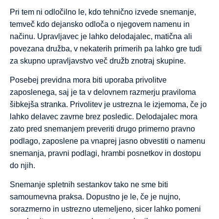
Pri tem ni odločilno le, kdo tehnično izvede snemanje,
temveč kdo dejansko odloča o njegovem namenu in
načinu. Upravljavec je lahko delodajalec, matična ali
povezana družba, v nekaterih primerih pa lahko gre tudi
za skupno upravljavstvo več družb znotraj skupine.
Posebej previdna mora biti uporaba privolitve
zaposlenega, saj je ta v delovnem razmerju praviloma
šibkejša stranka. Privolitev je ustrezna le izjemoma, če jo
lahko delavec zavrne brez posledic. Delodajalec mora
zato pred snemanjem preveriti drugo primerno pravno
podlago, zaposlene pa vnaprej jasno obvestiti o namenu
snemanja, pravni podlagi, hrambi posnetkov in dostopu
do njih.
Snemanje spletnih sestankov tako ne sme biti
samoumevna praksa. Dopustno je le, če je nujno,
sorazmerno in ustrezno utemeljeno, sicer lahko pomeni