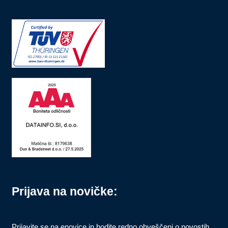
Prijava na novičke:
Prijavite se na enovice in bodite redno obveščeni o novostih,