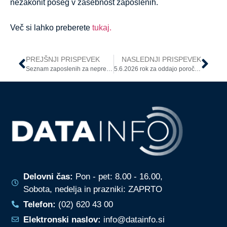
nezakonit poseg v zasebnost zaposlenih.
Več si lahko preberete
tukaj.
PREJŠNJI PRISPEVEK
NASLEDNJI PRISPEVEK
Seznam zaposlenih za neprekinjeno zdravstveno varstvo: kje je meja pri zbiranju podatkov?
5.6.2026 rok za oddajo poročila o izvajanju načrta integritete
Delovni čas:
Pon - pet: 8.00 - 16.00,
Sobota, nedelja in prazniki: ZAPRTO
Telefon:
(02) 620 43 00
Elektronski naslov:
info@datainfo.si