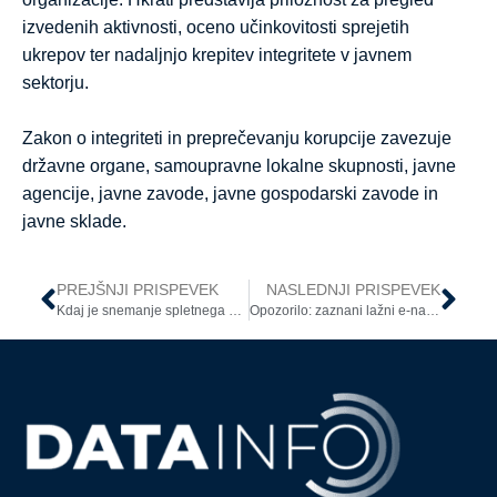
izvedenih aktivnosti, oceno učinkovitosti sprejetih
ukrepov ter nadaljnjo krepitev integritete v javnem
sektorju.
Zakon o integriteti in preprečevanju korupcije zavezuje
državne organe, samoupravne lokalne skupnosti, javne
agencije, javne zavode, javne gospodarski zavode in
javne sklade.
PREJŠNJI PRISPEVEK
NASLEDNJI PRISPEVEK
Kdaj je snemanje spletnega sestanka poseg v zasebnost zaposlenih?
Opozorilo: zaznani lažni e-naslovi ravnateljev