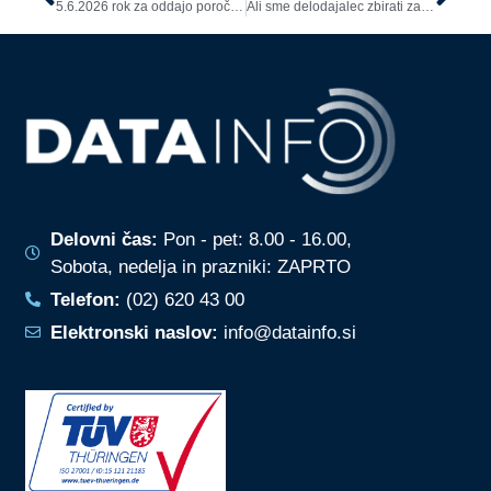
5.6.2026 rok za oddajo poročila o izvajanju načrta integritete
Ali sme delodajalec zbirati zasebne kontakte zaposlenih za primer izrednih razmer?
Delovni čas:
Pon - pet: 8.00 - 16.00,
Sobota, nedelja in prazniki: ZAPRTO
Telefon:
(02) 620 43 00
Elektronski naslov:
info@datainfo.si