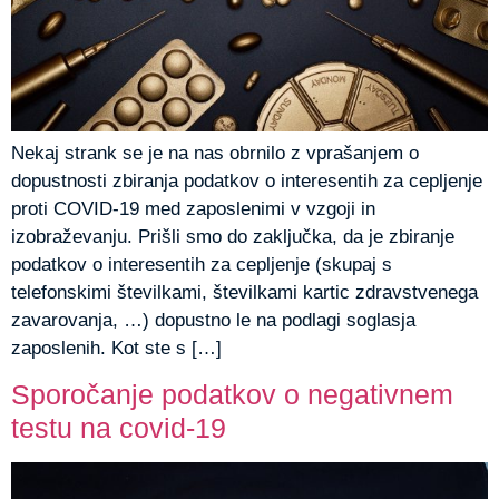
Nekaj strank se je na nas obrnilo z vprašanjem o
dopustnosti zbiranja podatkov o interesentih za cepljenje
proti COVID-19 med zaposlenimi v vzgoji in
izobraževanju. Prišli smo do zaključka, da je zbiranje
podatkov o interesentih za cepljenje (skupaj s
telefonskimi številkami, številkami kartic zdravstvenega
zavarovanja, …) dopustno le na podlagi soglasja
zaposlenih. Kot ste s […]
Sporočanje podatkov o negativnem
testu na covid-19