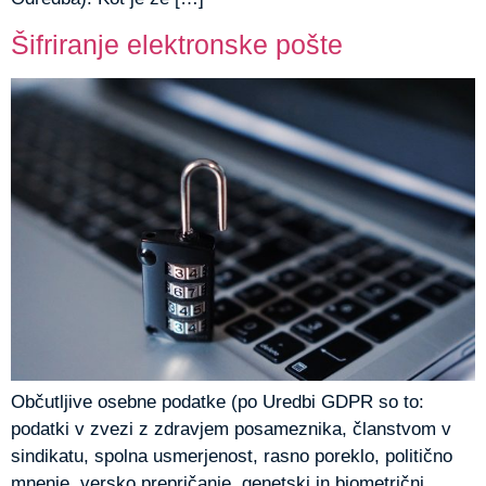
Šifriranje elektronske pošte
Občutljive osebne podatke (po Uredbi GDPR so to:
podatki v zvezi z zdravjem posameznika, članstvom v
sindikatu, spolna usmerjenost, rasno poreklo, politično
mnenje, versko prepričanje, genetski in biometrični