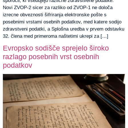
sporočil, ki vsebujejo različne zdravstvene podatke.
Novi ZVOP-2 sicer za razliko od ZVOP-1 ne določa
izrecne obveznosti šifriranja elektronske pošte s
posebnimi vrstami osebnih podatkov, med katere sodijo
zdravstveni podatki, a Splošna uredba v prvem odstavku
32. člena med primeroma naštetimi ukrepi za […]
Evropsko sodišče sprejelo široko
razlago posebnih vrst osebnih
podatkov