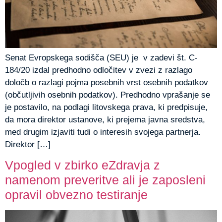
Senat Evropskega sodišča (SEU) je v zadevi št. C-
184/20 izdal predhodno odločitev v zvezi z razlago
določb o razlagi pojma posebnih vrst osebnih podatkov
(občutljivih osebnih podatkov). Predhodno vprašanje se
je postavilo, na podlagi litovskega prava, ki predpisuje,
da mora direktor ustanove, ki prejema javna sredstva,
med drugim izjaviti tudi o interesih svojega partnerja.
Direktor […]
Vpogled v zbirko eZdravja z
namenom preveritve ali je zaposleni
opravil obvezno testiranje