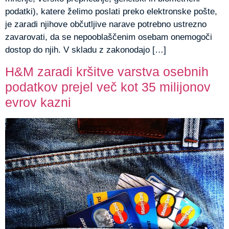
podatki), katere želimo poslati preko elektronske pošte,
je zaradi njihove občutljive narave potrebno ustrezno
zavarovati, da se nepooblaščenim osebam onemogoči
dostop do njih. V skladu z zakonodajo […]
H&M zaradi kršitve varstva osebnih
podatkov prejel več kot 35 milijonov
evrov kazni