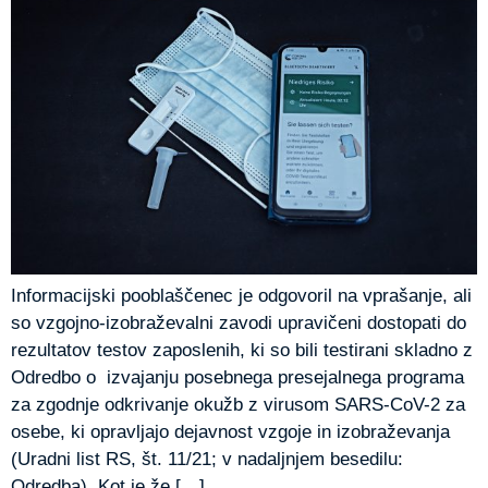
Informacijski pooblaščenec je odgovoril na vprašanje, ali
so vzgojno-izobraževalni zavodi upravičeni dostopati do
rezultatov testov zaposlenih, ki so bili testirani skladno z
Odredbo o izvajanju posebnega presejalnega programa
za zgodnje odkrivanje okužb z virusom SARS-CoV-2 za
osebe, ki opravljajo dejavnost vzgoje in izobraževanja
(Uradni list RS, št. 11/21; v nadaljnjem besedilu:
Odredba). Kot je že […]