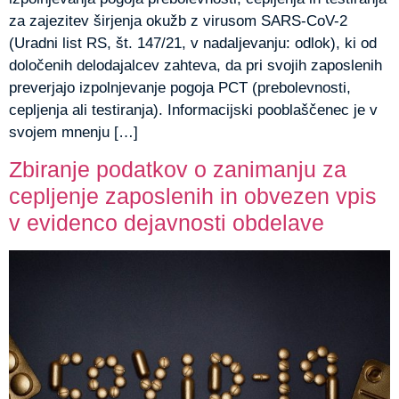
za zajezitev širjenja okužb z virusom SARS-CoV-2
(Uradni list RS, št. 147/21, v nadaljevanju: odlok), ki od
določenih delodajalcev zahteva, da pri svojih zaposlenih
preverjajo izpolnjevanje pogoja PCT (prebolevnosti,
cepljenja ali testiranja). Informacijski pooblaščenec je v
svojem mnenju […]
Zbiranje podatkov o zanimanju za
cepljenje zaposlenih in obvezen vpis
v evidenco dejavnosti obdelave