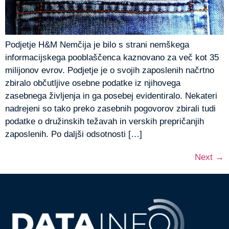
Podjetje H&M Nemčija je bilo s strani nemškega
informacijskega pooblaščenca kaznovano za več kot 35
milijonov evrov. Podjetje je o svojih zaposlenih načrtno
zbiralo občutljive osebne podatke iz njihovega
zasebnega življenja in ga posebej evidentiralo. Nekateri
nadrejeni so tako preko zasebnih pogovorov zbirali tudi
podatke o družinskih težavah in verskih prepričanjih
zaposlenih. Po daljši odsotnosti […]
Next
→