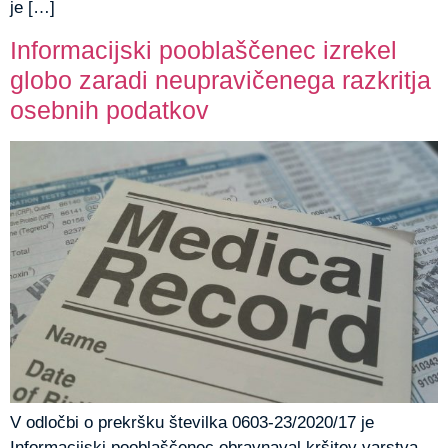
je […]
Informacijski pooblaščenec izrekel
globo zaradi neupravičenega razkritja
osebnih podatkov
V odločbi o prekršku številka 0603-23/2020/17 je
Informacijski pooblaščenec obravnaval kršitev varstva