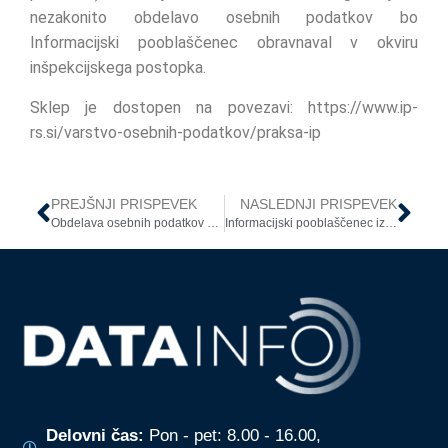
nezakonito obdelavo osebnih podatkov bo
Informacijski pooblaščenec obravnaval v okviru
inšpekcijskega postopka.
Sklep je dostopen na povezavi: https://www.ip-
rs.si/varstvo-osebnih-podatkov/praksa-ip
PREJŠNJI PRISPEVEK
NASLEDNJI PRISPEVEK
Obdelava osebnih podatkov osnovnošolcev, ki ne nosijo zaščitnih mask
Informacijski pooblaščenec izdal smernice – šolstvo
Delovni čas:
Pon - pet: 8.00 - 16.00,