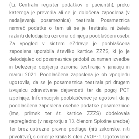
(t.i. Centralni register podatkov o pacientih), preko
katerega je preverila ali se je določena zaposlena (v
nadaljevanju posameznica) testirala. Posameznica
namreč podatka o tem ali se je testirala, ni želela
razkriti delodajalcu oziroma od njega pooblaščeni osebi.
Za vpogled v sistem eZdravje je pooblaščena
zaposlena uporabila številko kartice ZZZS, ki jo je
delodajalec od posameznice pridobil za namen izvedbe
in beleženje cepljenja oziroma testiranja v januarju in
marcu 2021. Pooblaščena zaposlena je ob vpogledu
ugotovila, da se je posameznica testirala pri drugem
izvajalcu zdravstvene dejavnosti ter da pogoj PCT
izpolnjuje. Informacijski pooblaščenec je ugotovil, da je
pooblaščena zaposlena osebne podatke posameznice
(ime, priimek ter št. kartice ZZZS) obdelovala
nepregledno (v nasprotju s 13. členom Splošne uredbe)
ter brez ustrezne pravne podlage (niti zakonske, niti
privolitve), s čimer je kršila 8. člen ZVOP-1. Ugotovljeno