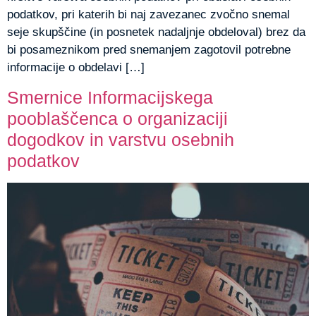
podatkov, pri katerih bi naj zavezanec zvočno snemal
seje skupščine (in posnetek nadaljnje obdeloval) brez da
bi posameznikom pred snemanjem zagotovil potrebne
informacije o obdelavi […]
Smernice Informacijskega
pooblaščenca o organizaciji
dogodkov in varstvu osebnih
podatkov