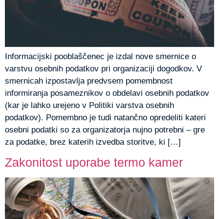
Informacijski pooblaščenec je izdal nove smernice o
varstvu osebnih podatkov pri organizaciji dogodkov. V
smernicah izpostavlja predvsem pomembnost
informiranja posameznikov o obdelavi osebnih podatkov
(kar je lahko urejeno v Politiki varstva osebnih
podatkov). Pomembno je tudi natančno opredeliti kateri
osebni podatki so za organizatorja nujno potrebni – gre
za podatke, brez katerih izvedba storitve, ki […]
Zakonitost uporabe termo kamer