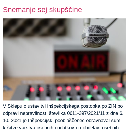
Snemanje sej skupščine
V Sklepu o ustavitvi inšpekcijskega postopka po ZIN po
odpravi nepravilnosti številka 0611-397/2021/11 z dne 6.
10. 2021 je Inšpekcijski pooblaščenec obravnaval sum
kršitve varstva osebnih podatkov pri obdelavi osebnih