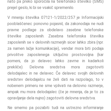
nato pa preko sporočila na telefonsko številko (SMS)
prejel geslo, ki bi se vsakič spremenilo.
V mnenju številka 07121-1/2022/257 je Informacijski
pooblaščenec ponovno pojasnil, da zakonodaja ne nudi
pravne podlage za obdelavo zasebne telefonske
številke zaposlenih. Zasebna telefonska številka
zaposlenih se v delovnih razmerjih sicer lahko zbira (npr.
za namen lažje komunikacije), vendar mora biti podaja
privolitve zaposlenega izključno prostovoljna (kar
pomeni, da jo delavec lahko zavrne in kadarkoli
prekliče). Delovna sredstva mora zagotoviti
delodajalec in ne delavec. Če delavec svojih delovnih
sredstev delodajalcu ne želi dati na razpolago, to v
nobenem primeru ne sme vplivati na delovno razmerje,
ampak mu mora delodajalec (če je mnenja, da je to za
opravljanje dela nujno) zagotoviti delovna sredstva.
Ne smemo pa pozabiti tudi na ustrezno informiranje