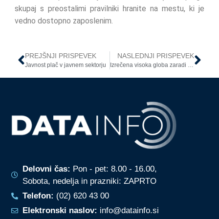
skupaj s preostalimi pravilniki hranite na mestu, ki je
vedno dostopno zaposlenim.
PREJŠNJI PRISPEVEK
NASLEDNJI PRISPEVEK
Javnost plač v javnem sektorju
Izrečena visoka globa zaradi nepravilnega izvajanja videonadzora
Delovni čas:
Pon - pet: 8.00 - 16.00,
Sobota, nedelja in prazniki: ZAPRTO
Telefon:
(02) 620 43 00
Elektronski naslov:
info@datainfo.si