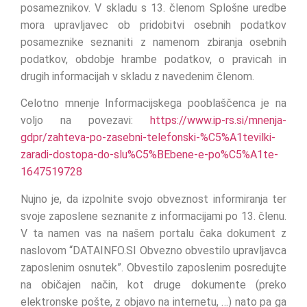
posameznikov. V skladu s 13. členom Splošne uredbe
mora upravljavec ob pridobitvi osebnih podatkov
posameznike seznaniti z namenom zbiranja osebnih
podatkov, obdobje hrambe podatkov, o pravicah in
drugih informacijah v skladu z navedenim členom.
Celotno mnenje Informacijskega pooblaščenca je na
voljo na povezavi:
https://www.ip-rs.si/mnenja-
gdpr/zahteva-po-zasebni-telefonski-%C5%A1tevilki-
zaradi-dostopa-do-slu%C5%BEbene-e-po%C5%A1te-
1647519728
Nujno je, da izpolnite svojo obveznost informiranja ter
svoje zaposlene seznanite z informacijami po 13. členu.
V ta namen vas na našem portalu čaka dokument z
naslovom “DATAINFO.SI Obvezno obvestilo upravljavca
zaposlenim osnutek”. Obvestilo zaposlenim posredujte
na običajen način, kot druge dokumente (preko
elektronske pošte, z objavo na internetu, …) nato pa ga