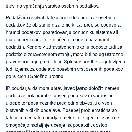
številna vprašanja varstva osebnih podatkov.
Pri takšnih rešitvah lahko pride do obdelave osebnih
podatkov že ob samem zajemu klica, prepisu pogovora,
hrambi podatkov, posredovanju ponudniku sistema ali
morebitnem nadaljnjem učenju modela na zbranih
podatkih. Ker gre v zdravstvenem okolju pogosto tudi za
podatke o zdravstvenem stanju, mora biti poleg ustrezne
pravne podlage po 6. členu Splošne uredbe zagotovljena
tudi izjema za obdelavo posebnih vrst osebnih podatkov
po 9. členu Splošne uredbe.
IP poudarja, da mora upravljavec jasno določiti namen
obdelave, rok hrambe, obseg podatkov in varnostne
ukrepe ter posameznike pregledno obvestiti o vseh
bistvenih vidikih obdelave. Posebej problematična so
lahko komercialna orodja umetne inteligence, zlasti če
omogočajo nadaljnje učenje na podatkih, dostop