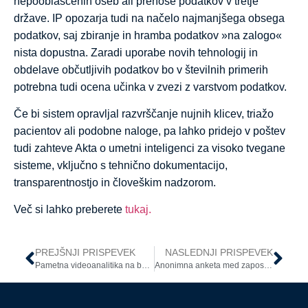
nepooblaščenih oseb ali prenose podatkov v tretje
države. IP opozarja tudi na načelo najmanjšega obsega
podatkov, saj zbiranje in hramba podatkov »na zalogo«
nista dopustna. Zaradi uporabe novih tehnologij in
obdelave občutljivih podatkov bo v številnih primerih
potrebna tudi ocena učinka v zvezi z varstvom podatkov.
Če bi sistem opravljal razvrščanje nujnih klicev, triažo
pacientov ali podobne naloge, pa lahko pridejo v poštev
tudi zahteve Akta o umetni inteligenci za visoko tvegane
sisteme, vključno s tehnično dokumentacijo,
transparentnostjo in človeškim nadzorom.
Več si lahko preberete
tukaj.
PREJŠNJI PRISPEVEK
NASLEDNJI PRISPEVEK
Pametna videoanalitika na bazenih: IP opozarja na nujnost skrbne presoje zasebnosti
Anonimna anketa med zaposlenimi: ali sme vodstvo naknadno iskati avtorje mnenj?