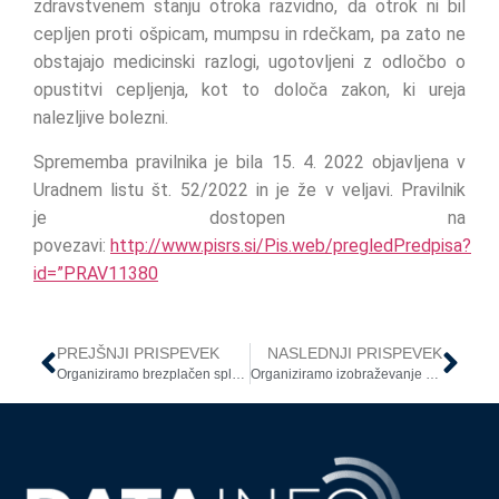
zdravstvenem stanju otroka razvidno, da otrok ni bil
cepljen proti ošpicam, mumpsu in rdečkam, pa zato ne
obstajajo medicinski razlogi, ugotovljeni z odločbo o
opustitvi cepljenja, kot to določa zakon, ki ureja
nalezljive bolezni.
Sprememba pravilnika je bila 15. 4. 2022 objavljena v
Uradnem listu št. 52/2022 in je že v veljavi. Pravilnik
je dostopen na
povezavi:
http://www.pisrs.si/Pis.web/pregledPredpisa?
id=”PRAV11380
PREJŠNJI PRISPEVEK
NASLEDNJI PRISPEVEK
Organiziramo brezplačen spletni seminar: IZZIVI POOBLAŠČENIH OSEB ZA VARSTVO PODATKOV (DPO)
Organiziramo izobraževanje za pooblaščene osebe za varstvo osebnih podatkov