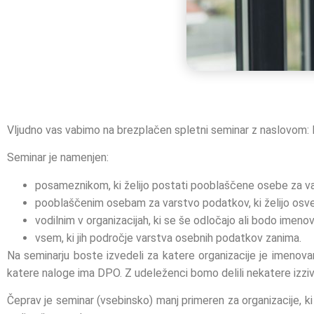
Vljudno vas vabimo na brezplačen spletni seminar z naslovom: 
Seminar je namenjen:
posameznikom, ki želijo postati pooblaščene osebe za v
pooblaščenim osebam za varstvo podatkov, ki želijo osveži
vodilnim v organizacijah, ki se še odločajo ali bodo imen
vsem, ki jih področje varstva osebnih podatkov zanima.
Na seminarju boste izvedeli za katere organizacije je imeno
katere naloge ima DPO. Z udeleženci bomo delili nekatere izzi
Čeprav je seminar (vsebinsko) manj primeren za organizacije, 