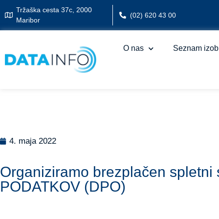
Tržaška cesta 37c, 2000
(02) 620 43 00
Maribor
O nas
Seznam izob
4. maja 2022
Organiziramo brezplačen sple
PODATKOV (DPO)