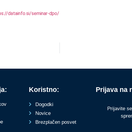
ps://datainfo.si/seminar-dpo/
ja:
Koristno:
Prijava na 
kov
Dogodki
Prijavite s
Novice
spre
be
Brezplačen posvet