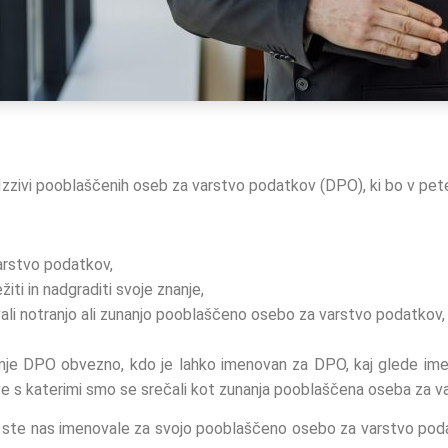
Izzivi pooblaščenih oseb za varstvo podatkov (DPO), ki bo v pet
arstvo podatkov,
ti in nadgraditi svoje znanje,
ovali notranjo ali zunanjo pooblaščeno osebo za varstvo podatkov,
vanje DPO obvezno, kdo je lahko imenovan za DPO, kaj glede i
ve s katerimi smo se srečali kot zunanja pooblaščena oseba za v
ki ste nas imenovale za svojo pooblaščeno osebo za varstvo pod