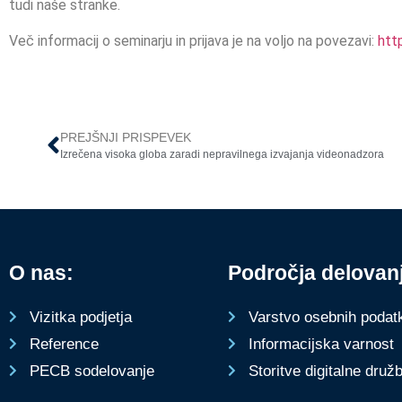
tudi naše stranke.
Več informacij o seminarju in prijava je na voljo na povezavi:
htt
PREJŠNJI PRISPEVEK
Izrečena visoka globa zaradi nepravilnega izvajanja videonadzora
O nas:
Področja delovan
Varstvo osebnih podat
Vizitka podjetja
Informacijska varnost
Reference
Storitve digitalne druž
PECB sodelovanje