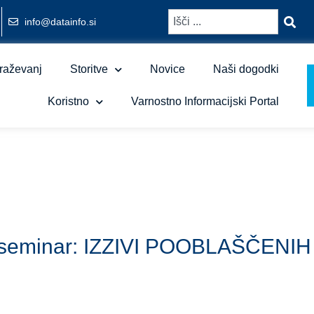
info@datainfo.si
raževanj
Storitve
Novice
Naši dogodki
Koristno
Varnostno Informacijski Portal
tni seminar: IZZIVI POOBLAŠČE