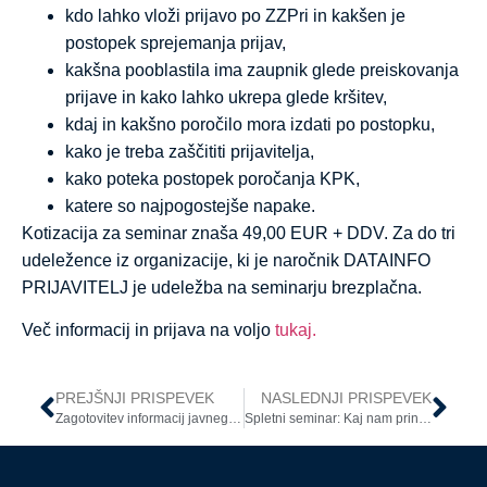
kdo lahko vloži prijavo po ZZPri in kakšen je
postopek sprejemanja prijav,
kakšna pooblastila ima zaupnik glede preiskovanja
prijave in kako lahko ukrepa glede kršitev,
kdaj in kakšno poročilo mora izdati po postopku,
kako je treba zaščititi prijavitelja,
kako poteka postopek poročanja KPK,
katere so najpogostejše napake.
Kotizacija za seminar znaša 49,00 EUR + DDV. Za do tri
udeležence iz organizacije, ki je naročnik DATAINFO
PRIJAVITELJ je udeležba na seminarju brezplačna.
Več informacij in prijava na voljo
tukaj.
PREJŠNJI PRISPEVEK
NASLEDNJI PRISPEVEK
Zagotovitev informacij javnega značaja
Spletni seminar: Kaj nam prinaša NIS 2 direktiva o kibernetski varnosti in kako se nanjo ustrezno pripraviti?