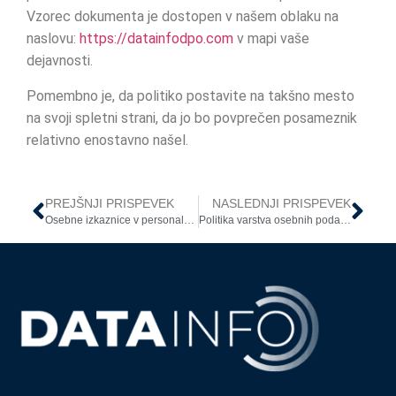
Vzorec dokumenta je dostopen v našem oblaku na
naslovu:
https://datainfodpo.com
v mapi vaše
dejavnosti.
Pomembno je, da politiko postavite na takšno mesto
na svoji spletni strani, da jo bo povprečen posameznik
relativno enostavno našel.
PREJŠNJI PRISPEVEK
NASLEDNJI PRISPEVEK
Osebne izkaznice v personalnih mapah zaposlenih
Politika varstva osebnih podatkov