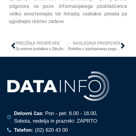
odgovora na poziv Informacijskega pooblaščenca
veliko enostavnejša ter hitrejša, vsekakor prinaša pa
ugodnejšo rešitev zadeve.
PREJŠNJI PRISPEVEK
NASLEDNJI PRISPEVEK
Za prenos podatkov v Združeno kraljestvo ni omejitev
Potrdila o izpolnjevanju pogoja PCT
Delovni čas:
Pon - pet: 8.00 - 16.00,
Sobota, nedelja in prazniki: ZAPRTO
Telefon:
(02) 620 43 00