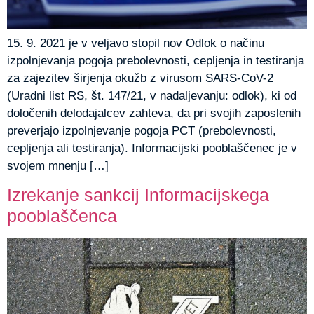
15. 9. 2021 je v veljavo stopil nov Odlok o načinu
izpolnjevanja pogoja prebolevnosti, cepljenja in testiranja
za zajezitev širjenja okužb z virusom SARS-CoV-2
(Uradni list RS, št. 147/21, v nadaljevanju: odlok), ki od
določenih delodajalcev zahteva, da pri svojih zaposlenih
preverjajo izpolnjevanje pogoja PCT (prebolevnosti,
cepljenja ali testiranja). Informacijski pooblaščenec je v
svojem mnenju […]
Izrekanje sankcij Informacijskega
pooblaščenca