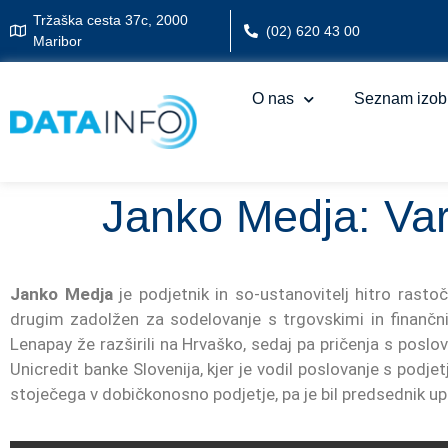
Tržaška cesta 37c, 2000
(02) 620 43 00
Maribor
O nas
Seznam izob
Janko Medja: Var
Janko Medja
je podjetnik in so-ustanovitelj hitro ras
drugim zadolžen za sodelovanje s trgovskimi in finančnimi
Lenapay že razširili na Hrvaško, sedaj pa pričenja s posl
Unicredit banke Slovenija, kjer je vodil poslovanje s podjet
stoječega v dobičkonosno podjetje, pa je bil predsednik u