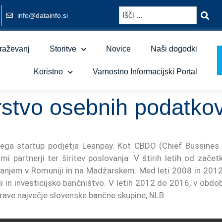
info@datainfo.si
raževanj
Storitve
Novice
Naši dogodki
Koristno
Varnostno Informacijski Portal
stvo osebnih podatkov 
točega startup podjetja Leanpay. Kot CBDO (Chief Bussine
 partnerji ter širitev poslovanja. V štirih letih od začetk
ovanjem v Romuniji in na Madžarskem. Med leti 2008 in 2012
ji in investicijsko bančništvo. V letih 2012 do 2016, v obdob
prave največje slovenske bančne skupine, NLB.