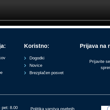
ja:
Koristno:
Prijava na 
kov
Dogodki
Prijavite s
Novice
spre
be
Brezplačen posvet
 pet: 8.00
Politika varstva osebnih