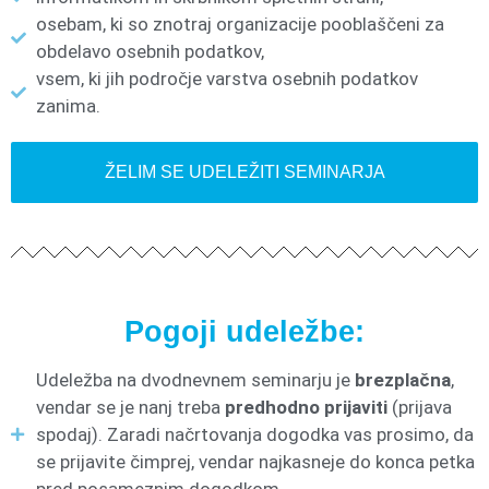
osebam, ki so znotraj organizacije pooblaščeni za
obdelavo osebnih podatkov,
vsem, ki jih področje varstva osebnih podatkov
zanima.
ŽELIM SE UDELEŽITI SEMINARJA
Pogoji udeležbe:
Udeležba na dvodnevnem seminarju je
brezplačna
,
vendar se je nanj treba
predhodno prijaviti
(prijava
spodaj). Zaradi načrtovanja dogodka vas prosimo, da
se prijavite čimprej, vendar najkasneje do konca petka
pred posameznim dogodkom.