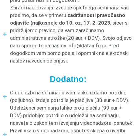
Zaradi načrtovanja izvedbe spletnega seminarja vas
prosimo, da se v primeru
zadržanosti pravočasno
odjavite (najkasneje do 10. oz. 17. 2. 2023
, sicer si
pridržujemo pravico, da vam zaračunamo
administrativne stroške (20 eur + DDV). Svojo odjavo
nam sporočite na naslov
info@datainfo.si
. Pred
dogodkom vam bomo poslali opomnik na elekronski
naslov naveden ob prijavi.
Dodatno:
O udeležbi na seminarju vam lahko izdamo potrdilo
(poljubno). Izdaja potrdila je plačljiva (30 eur + DDV).
Udeleženci seminarja lahko proti plačilu (99 eur +
DDV) pridobijo: potrdilo o udeležbi na seminarju,
nasvete o zakonitem izvajanju videonadzora, osnutek
Pravilnika o videonadzoru, osnutek sklepa o uvedbi