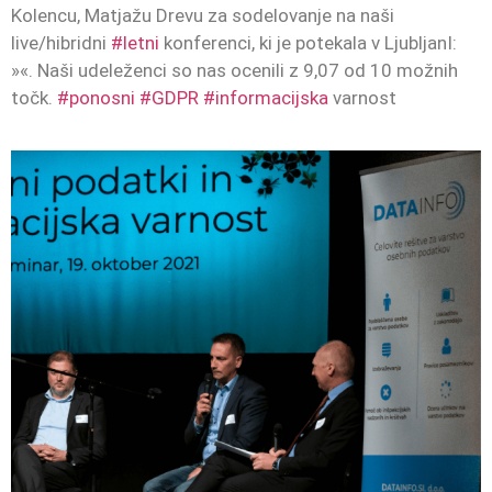
Kolencu, Matjažu Drevu za sodelovanje na naši
live/hibridni
#letni
konferenci, ki je potekala v LjubljanI:
»«. Naši udeleženci so nas ocenili z 9,07 od 10 možnih
točk.
#ponosni
#GDPR
#informacijska
varnost