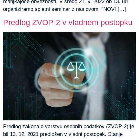
manjkajoče obveznosti. V sredo 21. 9. 2022 ob 13. uri
organiziramo spletni seminar z naslovom: “NOVI […]
Predlog ZVOP-2 v vladnem postopku
Predlog zakona o varstvu osebnih podatkov (ZVOP-2) je
bil 13. 12. 2021 predložen v vladni postopek. Stanje