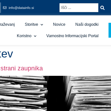
info@datainfo.si
raževanj
Storitve
Novice
Naši dogodki
Koristno
Varnostno Informacijski Portal
tev
strani zaupnika