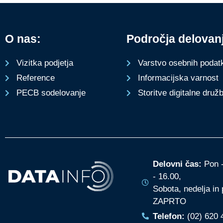
O nas:
Področja delovan
Varstvo osebnih podat
Vizitka podjetja
Informacijska varnost
Reference
Storitve digitalne druž
PECB sodelovanje
Delovni čas:
Pon -
- 16.00,
Sobota, nedelja in 
ZAPRTO
Telefon:
(02) 620 