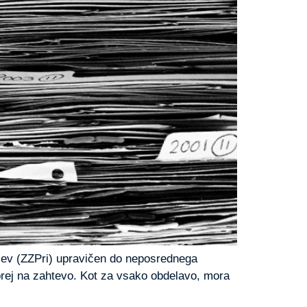
eljev (ZZPri) upravičen do neposrednega
orej na zahtevo. Kot za vsako obdelavo, mora