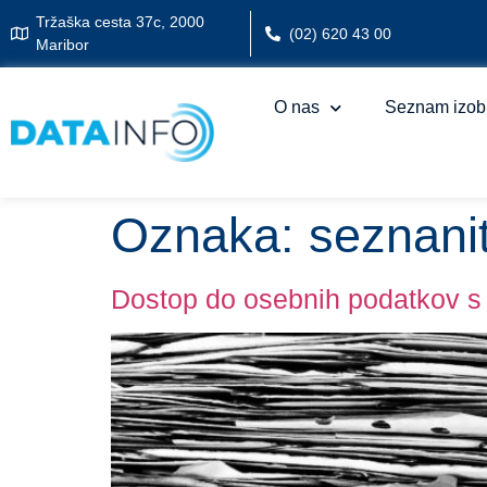
Tržaška cesta 37c, 2000
(02) 620 43 00
Maribor
O nas
Seznam izob
Oznaka:
seznani
Dostop do osebnih podatkov s 