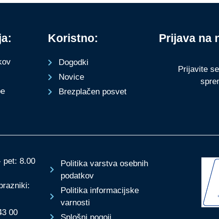
ja:
Koristno:
Prijava na 
kov
Dogodki
Prijavite s
Novice
spre
be
Brezplačen posvet
 pet: 8.00
Politika varstva osebnih
podatkov
prazniki:
Politika informacijske
varnosti
43 00
Splošni pogoji