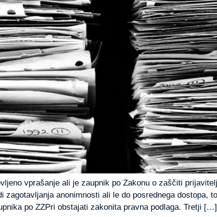
ljeno vprašanje ali je zaupnik po Zakonu o zaščiti prijavit
 zagotavljanja anonimnosti ali le do posrednega dostopa, t
pnika po ZZPri obstajati zakonita pravna podlaga. Tretji […]