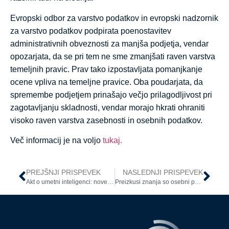
Evropski odbor za varstvo podatkov in evropski nadzornik
za varstvo podatkov podpirata poenostavitev
administrativnih obveznosti za manjša podjetja, vendar
opozarjata, da se pri tem ne sme zmanjšati raven varstva
temeljnih pravic. Prav tako izpostavljata pomanjkanje
ocene vpliva na temeljne pravice. Oba poudarjata, da
spremembe podjetjem prinašajo večjo prilagodljivost pri
zagotavljanju skladnosti, vendar morajo hkrati ohraniti
visoko raven varstva zasebnosti in osebnih podatkov.
Več informacij je na voljo
tukaj.
PREJŠNJI PRISPEVEK
NASLEDNJI PRISPEVEK
Akt o umetni inteligenci: nove obveznosti od 2. avgusta 2025
Preizkusi znanja so osebni podatki – rutinsko fotokopiranje v šolah ni priporočljivo