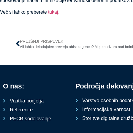
spoštovanje načel minimizacije ter varnosti osebnih podatkov. D
Več si lahko preberete
tukaj.
PREJŠNJI PRISPEVEK
Ali lahko delodajalec preverja obisk urgence? Meje nadzora nad boln
O nas:
Področja delovan
Varstvo osebnih podat
Vizitka podjetja
Informacijska varnost
Reference
Storitve digitalne druž
PECB sodelovanje