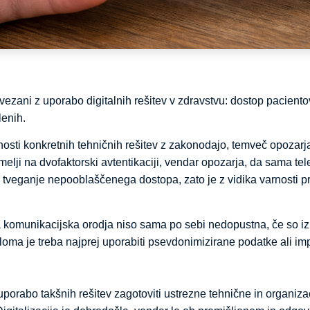
ovezani z uporabo digitalnih rešitev v zdravstvu: dostop pacien
lenih.
nosti konkretnih tehničnih rešitev z zakonodajo, temveč opozar
elji na dvofaktorski avtentikaciji, vendar opozarja, da sama te
tveganje nepooblaščenega dostopa, zato je z vidika varnosti pr
omunikacijska orodja niso sama po sebi nedopustna, če so izpo
loma je treba najprej uporabiti psevdonimizirane podatke ali impli
porabo takšnih rešitev zagotoviti ustrezne tehnične in organiz