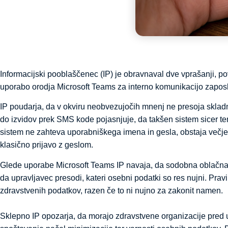
Informacijski pooblaščenec (IP) je obravnaval dve vprašanji, p
uporabo orodja Microsoft Teams za interno komunikacijo zapos
IP poudarja, da v okviru neobvezujočih mnenj ne presoja sklad
do izvidov prek SMS kode pojasnjuje, da takšen sistem sicer tem
sistem ne zahteva uporabniškega imena in gesla, obstaja večje 
klasično prijavo z geslom.
Glede uporabe Microsoft Teams IP navaja, da sodobna oblačna k
da upravljavec presodi, kateri osebni podatki so res nujni. Pravi
zdravstvenih podatkov, razen če to ni nujno za zakonit namen.
Sklepno IP opozarja, da morajo zdravstvene organizacije pred u