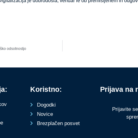
igitalizacija je dobrodošla, vendar le ob premišljenem in odgov
iško odsotnostjo
ja:
Koristno:
Prijava na 
kov
Dogodki
Prijavite s
Novice
spre
be
Brezplačen posvet