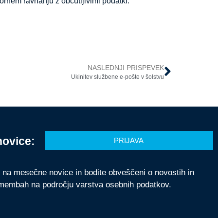
ornem ravnanju z občutljivimi podatki.
NASLEDNJI PRISPEVEK
Ukinitev službene e-pošte v šolstvu
novice:
PRIJAVA
e na mesečne novice in bodite obveščeni o novostih in
membah na področju varstva osebnih podatkov.