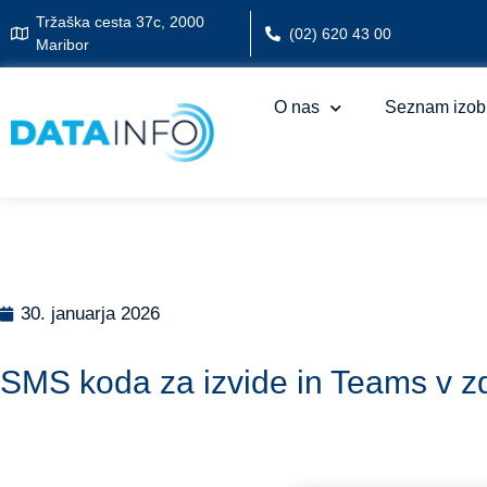
Tržaška cesta 37c, 2000
(02) 620 43 00
Maribor
O nas
Seznam izob
30. januarja 2026
SMS koda za izvide in Teams v zdr