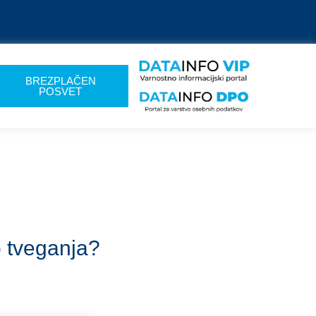
BREZPLAČEN
POSVET
o tveganja?