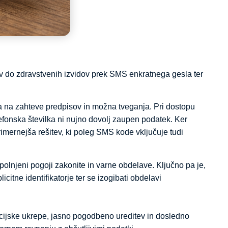
tov do zdravstvenih izvidov prek SMS enkratnega gesla ter
ja na zahteve predpisov in možna tveganja. Pri dostopu
lefonska številka ni nujno dovolj zaupen podatek. Ker
imernejša rešitev, ki poleg SMS kode vključuje tudi
lnjeni pogoji zakonite in varne obdelave. Ključno pa je,
citne identifikatorje ter se izogibati obdelavi
acijske ukrepe, jasno pogodbeno ureditev in dosledno