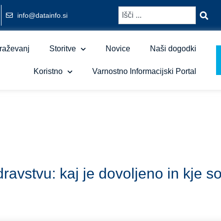
info@datainfo.si
raževanj
Storitve
Novice
Naši dogodki
Koristno
Varnostno Informacijski Portal
avstvu: kaj je dovoljeno in kje s