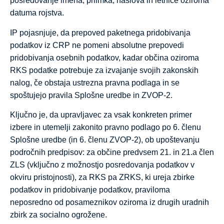
posredovanje imena, priimka, naslova in letnice oziroma
datuma rojstva.
IP pojasnjuje, da prepoved paketnega pridobivanja
podatkov iz CRP ne pomeni absolutne prepovedi
pridobivanja osebnih podatkov, kadar občina oziroma
RKS podatke potrebuje za izvajanje svojih zakonskih
nalog, če obstaja ustrezna pravna podlaga in se
spoštujejo pravila Splošne uredbe in ZVOP-2.
Ključno je, da upravljavec za vsak konkreten primer
izbere in utemelji zakonito pravno podlago po 6. členu
Splošne uredbe (in 6. členu ZVOP-2), ob upoštevanju
področnih predpisov: za občine predvsem 21. in 21.a člen
ZLS (vključno z možnostjo posredovanja podatkov v
okviru pristojnosti), za RKS pa ZRKS, ki ureja zbirke
podatkov in pridobivanje podatkov, praviloma
neposredno od posameznikov oziroma iz drugih uradnih
zbirk za socialno ogrožene.