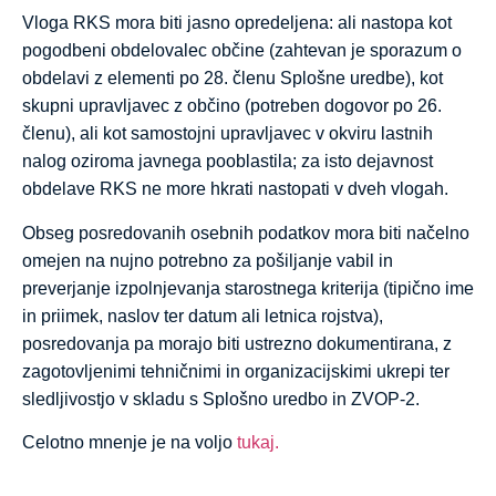
Vloga RKS mora biti jasno opredeljena: ali nastopa kot
pogodbeni obdelovalec občine (zahtevan je sporazum o
obdelavi z elementi po 28. členu Splošne uredbe), kot
skupni upravljavec z občino (potreben dogovor po 26.
členu), ali kot samostojni upravljavec v okviru lastnih
nalog oziroma javnega pooblastila; za isto dejavnost
obdelave RKS ne more hkrati nastopati v dveh vlogah.
Obseg posredovanih osebnih podatkov mora biti načelno
omejen na nujno potrebno za pošiljanje vabil in
preverjanje izpolnjevanja starostnega kriterija (tipično ime
in priimek, naslov ter datum ali letnica rojstva),
posredovanja pa morajo biti ustrezno dokumentirana, z
zagotovljenimi tehničnimi in organizacijskimi ukrepi ter
sledljivostjo v skladu s Splošno uredbo in ZVOP-2.
Celotno mnenje je na voljo
tukaj.