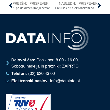
PREJŠNJI PRISPEVEK
NASLEDNJI PRISPEVEK
AI pri dokumentiranju sestankov: pravila, tveganja in zaščitni ukrepi
Prekršek pri elektronskem posredovanju dokumenta brez ustrezne anonimizacije – opomin odgovorni osebi
Delovni čas:
Pon - pet: 8.00 - 16.00,
Sobota, nedelja in prazniki: ZAPRTO
Telefon:
(02) 620 43 00
Elektronski naslov:
info@datainfo.si