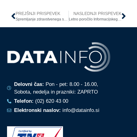
PREJŠNJI PRISPEVEK
NASLEDNJI PRISPEVEK
Spremljanje zdravstvenega stanja zaposlenih
Letno poročilo Informacijskega pooblaščenca
Delovni čas:
Pon - pet: 8.00 - 16.00,
Sobota, nedelja in prazniki: ZAPRTO
Telefon:
(02) 620 43 00
Elektronski naslov:
info@datainfo.si