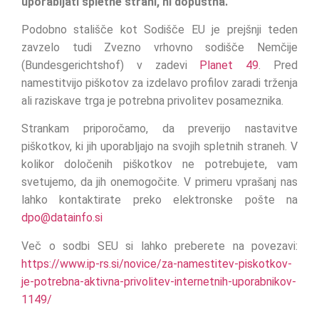
uporabljati spletne strani, ni dopustna.
Podobno stališče kot Sodišče EU je prejšnji teden
zavzelo tudi Zvezno vrhovno sodišče Nemčije
(Bundesgerichtshof) v zadevi
Planet 49
. Pred
namestitvijo piškotov za izdelavo profilov zaradi trženja
ali raziskave trga je potrebna privolitev posameznika.
Strankam priporočamo, da preverijo nastavitve
piškotkov, ki jih uporabljajo na svojih spletnih straneh. V
kolikor določenih piškotkov ne potrebujete, vam
svetujemo, da jih onemogočite. V primeru vprašanj nas
lahko kontaktirate preko elektronske pošte na
dpo@datainfo.si
Več o sodbi SEU si lahko preberete na povezavi:
https://www.ip-rs.si/novice/za-namestitev-piskotkov-
je-potrebna-aktivna-privolitev-internetnih-uporabnikov-
1149/