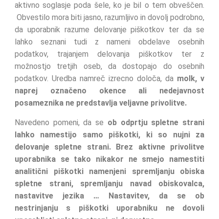
aktivno soglasje poda šele, ko je bil o tem obveščen.
Obvestilo mora biti jasno, razumljivo in dovolj podrobno,
da uporabnik razume delovanje piškotkov ter da se
lahko seznani tudi z nameni obdelave osebnih
podatkov, trajanjem delovanja piškotkov ter z
možnostjo tretjih oseb, da dostopajo do osebnih
podatkov. Uredba namreč izrecno določa, da
molk, v
naprej označeno okence ali nedejavnost
posameznika ne predstavlja veljavne privolitve.
Navedeno pomeni, da se
ob odprtju spletne strani
lahko namestijo samo piškotki, ki so nujni za
delovanje spletne strani. Brez aktivne privolitve
uporabnika se tako nikakor ne smejo namestiti
analitični piškotki namenjeni spremljanju obiska
spletne strani, spremljanju navad obiskovalca,
nastavitve jezika … Nastavitev, da se ob
nestrinjanju s piškotki uporabniku ne dovoli