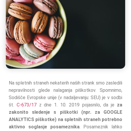
Na spletnih straneh nekaterih naših strank smo zasledili
nepravilnosti glede nalaganja piškotkov. Spomnimo,
Sodišče Evropske unije (v nadaljevanju: SEU) je v sodbi
št.
C-673/17
z dne 1. 10. 2019 pojasnilo, da je
za
zakonito sledenje s piškotki (npr. za GOOGLE
ANALYTICS piškotke) na spletnih straneh potrebno
aktivno soglasje posameznika
. Posameznik lahko