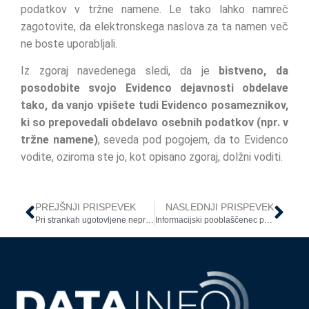
podatkov v tržne namene. Le tako lahko namreč
zagotovite, da elektronskega naslova za ta namen več
ne boste uporabljali.
Iz zgoraj navedenega sledi, da je
bistveno, da
posodobite svojo Evidenco dejavnosti obdelave
tako, da vanjo vpišete tudi Evidenco posameznikov,
ki so prepovedali obdelavo osebnih podatkov (npr. v
tržne namene)
, seveda pod pogojem, da to Evidenco
vodite, oziroma ste jo, kot opisano zgoraj, dolžni voditi.
PREJŠNJI PRISPEVEK
NASLEDNJI PRISPEVEK
Pri strankah ugotovljene nepravilnosti
Informacijski pooblaščenec podjetja opozarja na izsiljevanja s področja varstva osebnih podatkov