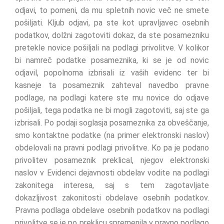
odjavi, to pomeni, da mu spletnih novic več ne smete
pošiljati. Kljub odjavi, pa ste kot upravljavec osebnih
podatkov, dolžni zagotoviti dokaz, da ste posamezniku
pretekle novice pošiljali na podlagi privolitve. V kolikor
bi namreč podatke posameznika, ki se je od novic
odjavil, popolnoma izbrisali iz vaših evidenc ter bi
kasneje ta posameznik zahteval navedbo pravne
podlage, na podlagi katere ste mu novice do odjave
pošiljali, tega podatka ne bi mogli zagotoviti, saj ste ga
izbrisali. Po podaji soglasja posameznika za obveščanje,
smo kontaktne podatke (na primer elektronski naslov)
obdelovali na pravni podlagi privolitve. Ko pa je podano
privolitev posameznik preklical, njegov elektronski
naslov v Evidenci dejavnosti obdelav vodite na podlagi
zakonitega interesa, saj s tem zagotavljate
dokazljivost zakonitosti obdelave osebnih podatkov.
Pravna podlaga obdelave osebnih podatkov na podlagi
privolitve se je po preklicu spremenila v pravno podlago