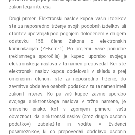
zakonitega interesa.
Drugi primer: Elektronski naslov kupca vaših izdelkov
ste za neposredno trženje svojih podobnih izdelkov ali
storitev uporabljali pod pogojem določenem v drugem
odstavku 158. člena Zakona o elektronskih
komunikacijah (ZEKom-1). Po prejemu vaše ponudbe
(reklamnega sporočila) je kupec uporabo svojega
elektronskega naslova v ta namen prepovedal. Ker ste
elektronski naslov kupca obdelovali v skladu s prej
omenjenim členom, ste za neposredno trženje, do
zavrnitve obdelave osebnih podatkov za ta namen imeli
zakonit interes. Ko pa vaš kupec zavrne uporabo
svojega elektronskega naslova v tržne namene, je
smiselno enako, kot v zgornjem primeru, vaša
obveznost, da elektronski naslov (brez drugih osebnih
podatkov) zabeležite in vodite v Evidenci
posameznikov, ki so prepovedali obdelavo osebnih