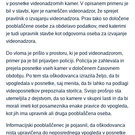
v posnetke videonadzornih kamer. V opisanem primeru je
bil v stavbi, kjer je nameščen videonadzor, že sprejet
pravilnik o izvajanju videonadzora. Prav tako so določene
pooblaščene osebe za obdelavo podatkov, med katerimi
je tudi upravnik stavbe kot odgovorna oseba za izvajanje
videonadzora.
Do vloma je prišlo v prostoru, ki je pod videonadzorom,
primer pa je bil prijavljen policiji. Policija je zahtevala in
prejela posnetke vseh kamer v določenem časovnem
obdobju. Po tem sta oškodovanca izrazila željo, da bi
vpogledala v posnetke, saj menita, da bi lahko na podlagi
videoposnetkov prepoznala storilca. Svojo prošnjo sta
utemeljila z dejstvom, da so kamere v skupni lasti in da bi
morali imeti kot posameznika enake pravice do vpogleda,
kot jih ima upravnik ali druga pooblaščena oseba.
Informacijski pooblaščenec je pojasnil, da oškodovanca
nista upravičena do neposrednega vpogleda v posnetke