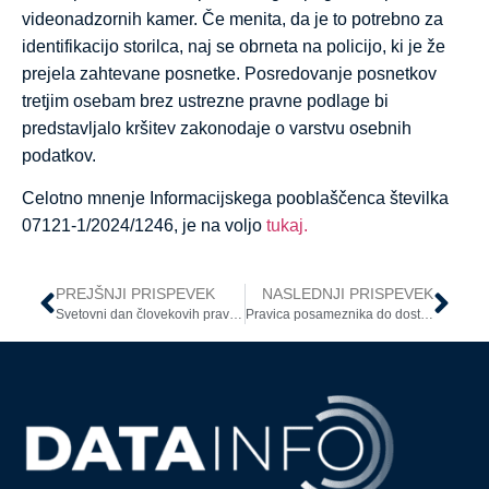
videonadzornih kamer. Če menita, da je to potrebno za
identifikacijo storilca, naj se obrneta na policijo, ki je že
prejela zahtevane posnetke. Posredovanje posnetkov
tretjim osebam brez ustrezne pravne podlage bi
predstavljalo kršitev zakonodaje o varstvu osebnih
podatkov.
Celotno mnenje Informacijskega pooblaščenca številka
07121-1/2024/1246, je na voljo
tukaj.
PREJŠNJI PRISPEVEK
NASLEDNJI PRISPEVEK
Svetovni dan človekovih pravic: Varstvo podatkov in dostop do informacij v digitalni dobi
Pravica posameznika do dostopa do zvočnih posnetkov lastnih telefonskih pogovorov