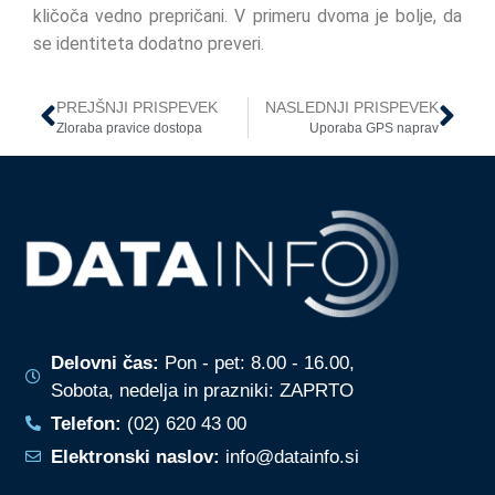
kličoča vedno prepričani. V primeru dvoma je bolje, da
se identiteta dodatno preveri.
PREJŠNJI PRISPEVEK
NASLEDNJI PRISPEVEK
Zloraba pravice dostopa
Uporaba GPS naprav
Delovni čas:
Pon - pet: 8.00 - 16.00,
Sobota, nedelja in prazniki: ZAPRTO
Telefon:
(02) 620 43 00
Elektronski naslov:
info@datainfo.si