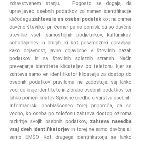
zdravstvenem stanju, … Pogosto se dogaja, da
upravljavec osebnih podatkov za namen identifikacije
kličočega
zahteva le en osebni podatek
kot na primer
davčno številko, pri čemer pa ne pomisli, da so davčne
številke vseh samostojnih podjetnikov, kulturnikov,
sobodajalcev in drugih, ki kot posamezniki opravljajo
kako dejavnost, javno objavljene v številnih bazah
podatkov in na številnih spletnih straneh. Način
preverjanje identitete klicateljev po telefonu, kjer se
zahteva samo en identifikator klicatelja za dostop do
osebnih podatkov praviloma ne zadostuje, saj lahko
vodi do kraje identitete in zlorabe osebnih podatkov ter
lahko pomeni kršitev Splošne uredbe o varstvu osebnih.
Informacijski pooblaščenec torej priporoča, da se
vedno, ko oseba po telefonu zahteva dostop oziroma
razkritje svojih osebnih podatkov,
zahteva navedba
vsaj dveh identifikatorjev
in torej ne samo davčna ali
samo EMŠO. Kot drugega identifikatorja se lahko