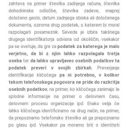
zahteva na primer številka zadnjega računa, številka
dohodninske odločbe, številka zadeve, vnaprej
določeno geslo, datum zadnjega obiska ali določenega
dokumenta, oziroma drug podatek, s katerem bi moral
razpolagati posameznik. Seveda je izbira takšnega
drugega identifikatorja odvisna od okoliščin, vsekakor
pa se svetuje, da gre za
podatek za katerega je malo
verjetno, da bi z njim lahko razpolagala tretja
oseba
ter
da lahko upravljavec osebnih podatkov ta
podatek preveri v svojih zbirkah
. Preverjanje
identifikacije kličočega
pa ni potrebno, v kolikor
tekom telefonskega pogovora ne pride do razkritja
osebnih podatkov
, na primer, ko kličočega zanimajo le
splošne informacije na primer o delovnem času,
delovnem procesu organizacije ipd. Enako velja če
lahko kličočega identificiramo na drug način, na primer,
da prepoznamo telefonsko številko ali ga prepoznamo
po glasu ipd. Vsekakor pa moramo biti o identiteti