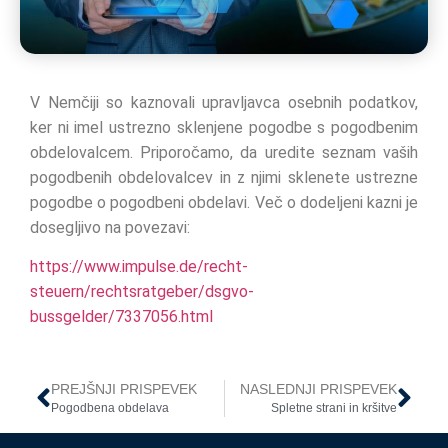
V Nemčiji so kaznovali upravljavca osebnih podatkov,
ker ni imel ustrezno sklenjene pogodbe s pogodbenim
obdelovalcem. Priporočamo, da uredite seznam vaših
pogodbenih obdelovalcev in z njimi sklenete ustrezne
pogodbe o pogodbeni obdelavi. Več o dodeljeni kazni je
dosegljivo na povezavi:
https://www.impulse.de/recht-
steuern/rechtsratgeber/dsgvo-
bussgelder/7337056.html
PREJŠNJI PRISPEVEK
NASLEDNJI PRISPEVEK
Pogodbena obdelava
Spletne strani in kršitve