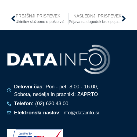
PREJŠNJI PRISPEVEK
NASLEDNJI PRISPEVEK
Ukinitev službene e-pošte v šolstvu
Prijava na dogodek brez pojasnil o obdelavi podatkov: organizator dogodka kaznovan z več kot 35.000 € globe
Delovni čas:
Pon - pet: 8.00 - 16.00,
Sobota, nedelja in prazniki: ZAPRTO
Telefon:
(02) 620 43 00
Elektronski naslov:
info@datainfo.si