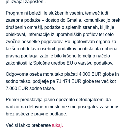
je izvajal zaposleni.
Program ni beležil le službenih vsebin, temveč tudi
zasebne podatke – dostop do Gmaila, komunikacijo prek
družbenih omrežij, podatke o spletnih straneh, ki jih je
obiskoval, informacije iz uporabniških profilov ter celo
zvočne posnetke pogovorov. Po ugotovitvah organa za
takšno obdelavo osebnih podatkov ni obstajala nobena
pravna podlaga, zato je bilo kršeno temeljno načelo
zakonitosti iz Splošne uredbe EU o varstvu podatkov.
Odgovorna oseba mora tako plačati 4.000 EUR globe in
sodno takso, podjetje pa 71.474 EUR globe ter več kot
7.000 EUR sodne takse.
Primer predstavlja jasno opozorilo delodajalcem, da
nadzor na delovnem mestu ne sme posegati v zasebnost
brez ustrezne pravne podlage.
Več si lahko preberete
tukaj.