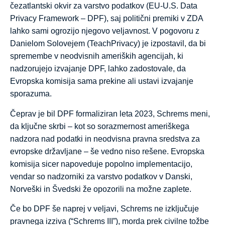
čezatlantski okvir za varstvo podatkov (EU-U.S. Data
Privacy Framework – DPF), saj politični premiki v ZDA
lahko sami ogrozijo njegovo veljavnost. V pogovoru z
Danielom Solovejem (TeachPrivacy) je izpostavil, da bi
spremembe v neodvisnih ameriških agencijah, ki
nadzorujejo izvajanje DPF, lahko zadostovale, da
Evropska komisija sama prekine ali ustavi izvajanje
sporazuma.
Čeprav je bil DPF formaliziran leta 2023, Schrems meni,
da ključne skrbi – kot so sorazmernost ameriškega
nadzora nad podatki in neodvisna pravna sredstva za
evropske državljane – še vedno niso rešene. Evropska
komisija sicer napoveduje popolno implementacijo,
vendar so nadzorniki za varstvo podatkov v Danski,
Norveški in Švedski že opozorili na možne zaplete.
Če bo DPF še naprej v veljavi, Schrems ne izključuje
pravnega izziva (“Schrems III”), morda prek civilne tožbe