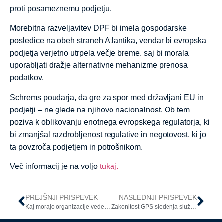
proti posameznemu podjetju.
Morebitna razveljavitev DPF bi imela gospodarske
posledice na obeh straneh Atlantika, vendar bi evropska
podjetja verjetno utrpela večje breme, saj bi morala
uporabljati dražje alternativne mehanizme prenosa
podatkov.
Schrems poudarja, da gre za spor med državljani EU in
podjetji – ne glede na njihovo nacionalnost. Ob tem
poziva k oblikovanju enotnega evropskega regulatorja, ki
bi zmanjšal razdrobljenost regulative in negotovost, ki jo
ta povzroča podjetjem in potrošnikom.
Več informacij je na voljo
tukaj.
PREJŠNJI PRISPEVEK
NASLEDNJI PRISPEVEK
Kaj morajo organizacije vedeti o dostopnosti svojih spletnih strani?
Zakonitost GPS sledenja službenih vozil: mnenje Informacijskega pooblaščenca