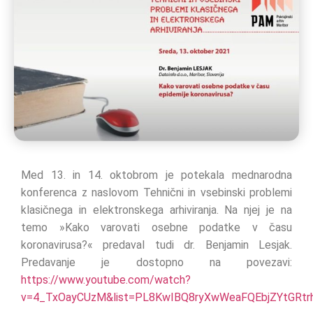
Med 13. in 14. oktobrom je potekala mednarodna
konferenca z naslovom Tehnični in vsebinski problemi
klasičnega in elektronskega arhiviranja. Na njej je na
temo »Kako varovati osebne podatke v času
koronavirusa?« predaval tudi dr. Benjamin Lesjak.
Predavanje je dostopno na povezavi:
https://www.youtube.com/watch?
v=4_TxOayCUzM&list=PL8KwIBQ8ryXwWeaFQEbjZYtGRtrh