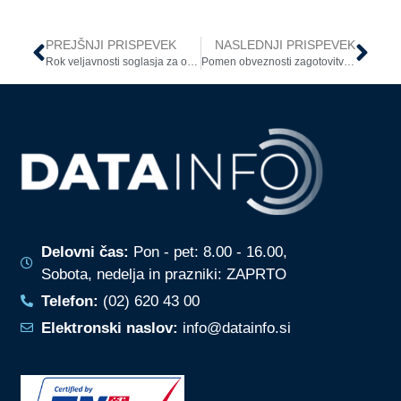
PREJŠNJI PRISPEVEK
NASLEDNJI PRISPEVEK
Rok veljavnosti soglasja za obdelavo osebnih podatkov v šolstvu
Pomen obveznosti zagotovitve informacij po 13. členu Splošne uredbe
Delovni čas:
Pon - pet: 8.00 - 16.00,
Sobota, nedelja in prazniki: ZAPRTO
Telefon:
(02) 620 43 00
Elektronski naslov:
info@datainfo.si