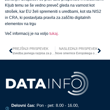
Kljub temu se še vedno preveč gleda na varnost kot
strošek, kar EU želi spremeniti s uredbami, kot sta NIS2
in CRA, ki postavljata pravila za zaščito digitalnih
elementov na trgu
Več informacij je na voljo
tukaj.
PREJŠNJI PRISPEVEK
NASLEDNJI PRISPEVEK
Izvedba javnega razpisa za podelitev občinskih priznanj
Nove smernice Evropskega odbora za varstvo podatkov
Delovni čas:
Pon - pet: 8.00 - 16.00,