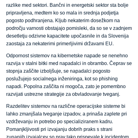
razlike med sektori. Bančni in energetski sektor sta bolje
pripravljena, medtem ko so mala in srednja podjetja
pogosto podhranjena. Kljub nekaterim dosežkom na
področju varnosti obstajajo pomisleki, da so se v zadnjem
desetletju odzivne kapacitete upočasnile in da Slovenija
zaostaja za nekaterimi primerljivimi državami EU.
Odpornost sistemov na kibernetske napade se nenehno
razvija v stalni bitki med napadalci in obrambo. Čeprav se
stopnja zaščite izboljšuje, se napadalci pogosto
poslužujejo socialnega inženiringa, kot so phishing
napadi. Popolna zaščita ni mogoča, zato je pomembno
razvijati ustrezne strategije za obvladovanje tveganj.
Razdelitev sistemov na različne operacijske sisteme bi
lahko zmanjšala tveganje izpadov, a prinaša zaplete pri
vzdrževanju in potrebo po specializiranem kadru.
Pomanjkljivosti pri izvajanju dobrih praks s strani
zunanjih izvajalcev so prav tako prispevale k incidentom.