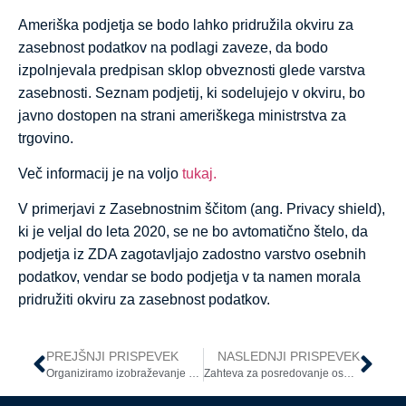
Ameriška podjetja se bodo lahko pridružila okviru za
zasebnost podatkov na podlagi zaveze, da bodo
izpolnjevala predpisan sklop obveznosti glede varstva
zasebnosti. Seznam podjetij, ki sodelujejo v okviru, bo
javno dostopen na strani ameriškega ministrstva za
trgovino.
Več informacij je na voljo
tukaj.
V primerjavi z Zasebnostnim ščitom (ang. Privacy shield),
ki je veljal do leta 2020, se ne bo avtomatično štelo, da
podjetja iz ZDA zagotavljajo zadostno varstvo osebnih
podatkov, vendar se bodo podjetja v ta namen morala
pridružiti okviru za zasebnost podatkov.
PREJŠNJI PRISPEVEK
NASLEDNJI PRISPEVEK
Organiziramo izobraževanje za pooblaščene osebe za varstvo osebnih podatkov
Zahteva za posredovanje osebnih podatkov