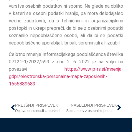
varstva osebnih podatkov ni sporno. Ne glede na obliko
v kateri se osebni podatki hranijo, pa mora delodajalec
vedno zagotoviti, da s tehničnimi in organizacijskimi
postopki in ukrepi prepreči, da bi se z osebnimi podatki
seznanile nepooblaščene osebe, ali da bi se podatki
nepooblaščeno uporabljali, brisali, spreminjali ali izgubil.
Celotno mnenje Informacijskega pooblaščenca številka
07121-1/2022/599 z dne 2. 6. 2022 je na voljo na
povezavi
https://www.ip-rs.si/mnenja-
gdpr/elektronska-personalna-mapa-zaposlenih-
1655889683
PREJŠNJI PRISPEVEK
NASLEDNJI PRISPEVEK
Objava odsotnosti zaposlenih na oglasnem mestu
Seznanitev z osebnimi podatki preminulega partnerja