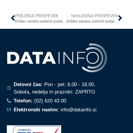
PREJŠNJI PRISPEVEK
NASLEDNJI PRISPEVEK
Kršitev varstva osebnih podatkov – neizročitev videoposnetka
Kršitev varstva osebnih podatkov
Delovni čas:
Pon - pet: 8.00 - 16.00,
Sobota, nedelja in prazniki: ZAPRTO
Telefon:
(02) 620 43 00
Elektronski naslov:
info@datainfo.si