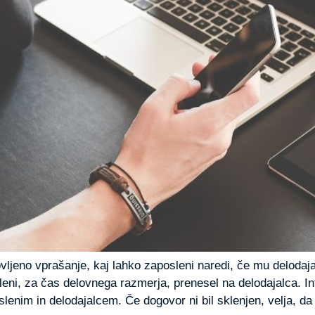
vljeno vprašanje, kaj lahko zaposleni naredi, če mu delodaj
osleni, za čas delovnega razmerja, prenesel na delodajalca. I
enim in delodajalcem. Če dogovor ni bil sklenjen, velja, da