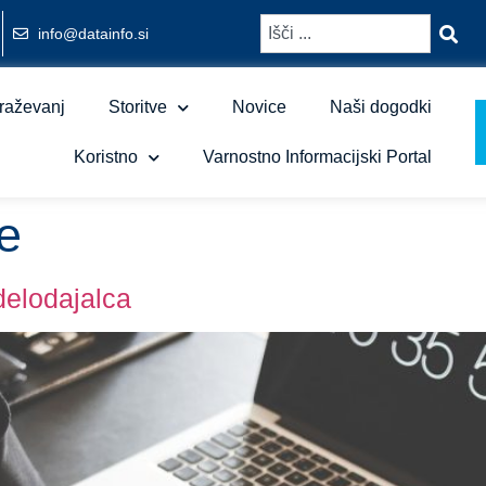
info@datainfo.si
raževanj
Storitve
Novice
Naši dogodki
Koristno
Varnostno Informacijski Portal
e
delodajalca