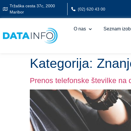
Tržaška cesta 37c, 2000
(02) 620 43 00
Maribor
O nas
Seznam izob
Kategorija:
Znanj
Prenos telefonske številke na 