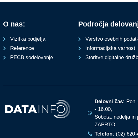
O nas:
Področja delovan
Varstvo osebnih podat
Vizitka podjetja
Informacijska varnost
Reference
Storitve digitalne druž
PECB sodelovanje
Delovni čas:
Pon -
- 16.00,
Sobota, nedelja in 
ZAPRTO
Telefon:
(02) 620 