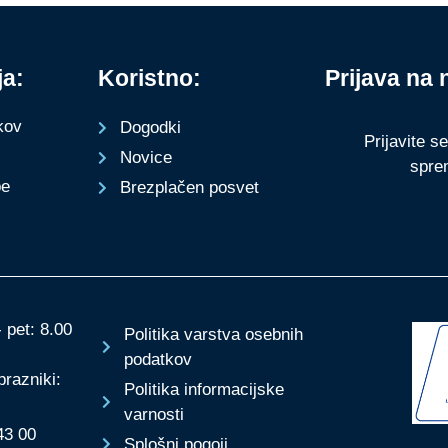
ja:
Koristno:
Prijava na 
kov
Dogodki
Prijavite s
Novice
spre
be
Brezplačen posvet
 pet: 8.00
Politika varstva osebnih
podatkov
prazniki:
Politika informacijske
varnosti
43 00
Splošni pogoji