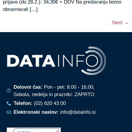
prijave (do 28.2.): 34,30€ + DDV Na predavanju bomo
obravnavali […]
Next
→
Delovni čas:
Pon - pet: 8.00 - 16.00,
Sobota, nedelja in prazniki: ZAPRTO
Telefon:
(02) 620 43 00
Elektronski naslov:
info@datainfo.si