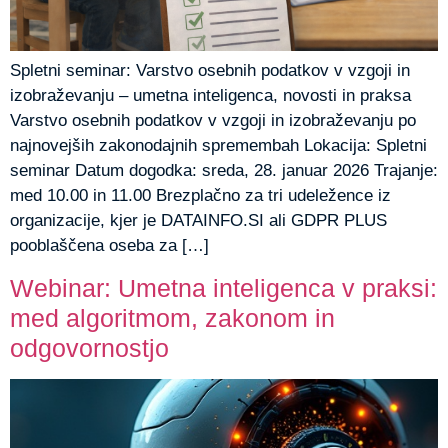
Spletni seminar: Varstvo osebnih podatkov v vzgoji in
izobraževanju – umetna inteligenca, novosti in praksa
Varstvo osebnih podatkov v vzgoji in izobraževanju po
najnovejših zakonodajnih spremembah Lokacija: Spletni
seminar Datum dogodka: sreda, 28. januar 2026 Trajanje:
med 10.00 in 11.00 Brezplačno za tri udeležence iz
organizacije, kjer je DATAINFO.SI ali GDPR PLUS
pooblaščena oseba za […]
Webinar: Umetna inteligenca v praksi:
med algoritmom, zakonom in
odgovornostjo