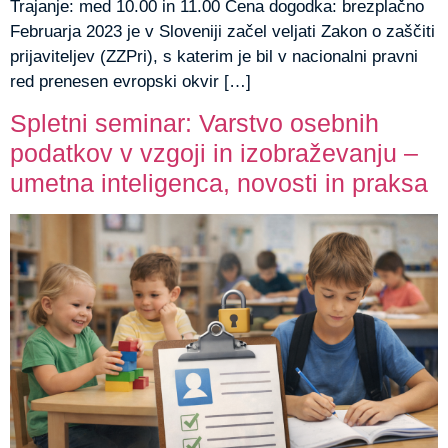
Trajanje: med 10.00 in 11.00 Cena dogodka: brezplačno
Februarja 2023 je v Sloveniji začel veljati Zakon o zaščiti
prijaviteljev (ZZPri), s katerim je bil v nacionalni pravni
red prenesen evropski okvir […]
Spletni seminar: Varstvo osebnih
podatkov v vzgoji in izobraževanju –
umetna inteligenca, novosti in praksa