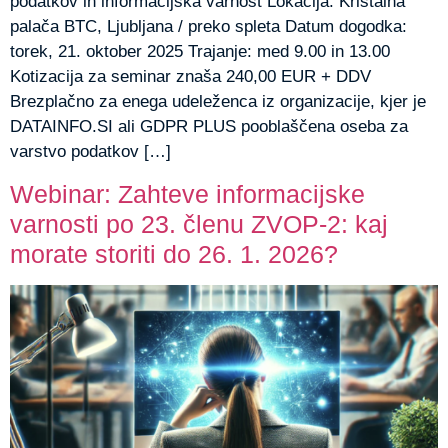
podatkov in informacijska varnost Lokacija: Kristalna
palača BTC, Ljubljana / preko spleta Datum dogodka:
torek, 21. oktober 2025 Trajanje: med 9.00 in 13.00
Kotizacija za seminar znaša 240,00 EUR + DDV
Brezplačno za enega udeleženca iz organizacije, kjer je
DATAINFO.SI ali GDPR PLUS pooblaščena oseba za
varstvo podatkov […]
Webinar: Zahteve informacijske
varnosti po 23. členu ZVOP-2: kaj
morate storiti do 26. 1. 2026?