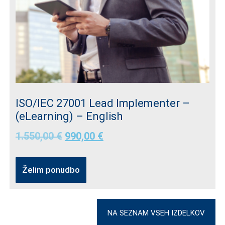
ISO/IEC 27001 Lead Implementer –
(eLearning) – English
1.550,00
€
990,00
€
Želim ponudbo
NA SEZNAM VSEH IZDELKOV