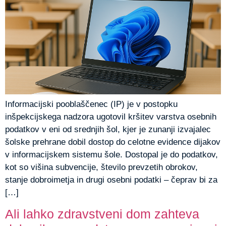
Informacijski pooblaščenec (IP) je v postopku
inšpekcijskega nadzora ugotovil kršitev varstva osebnih
podatkov v eni od srednjih šol, kjer je zunanji izvajalec
šolske prehrane dobil dostop do celotne evidence dijakov
v informacijskem sistemu šole. Dostopal je do podatkov,
kot so višina subvencije, število prevzetih obrokov,
stanje dobroimetja in drugi osebni podatki – čeprav bi za
[…]
Ali lahko zdravstveni dom zahteva