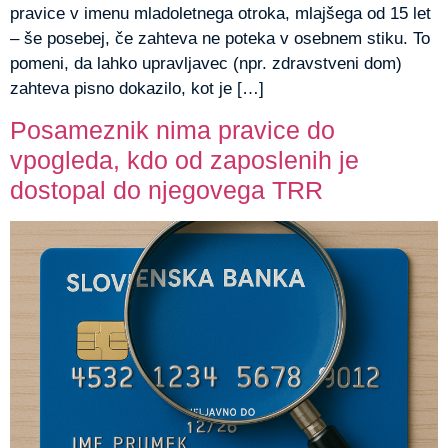
pravice v imenu mladoletnega otroka, mlajšega od 15 let
– še posebej, če zahteva ne poteka v osebnem stiku. To
pomeni, da lahko upravljavec (npr. zdravstveni dom)
zahteva pisno dokazilo, kot je […]
Posameznik nima pravice do
vpogleda, kdo od zaposlenih je
dostopal do njegovega TRR