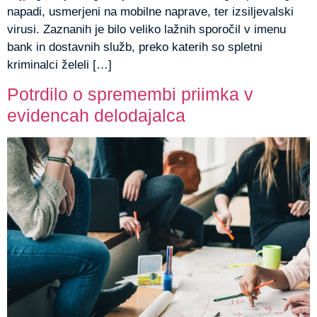
napadi, usmerjeni na mobilne naprave, ter izsiljevalski
virusi. Zaznanih je bilo veliko lažnih sporočil v imenu
bank in dostavnih služb, preko katerih so spletni
kriminalci želeli […]
Potrdilo o spremembi priimka v
evidencah delodajalca