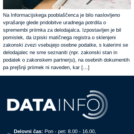
Na Informacijskega pooblaščenca je bilo naslovljeno
vprašanje glede pridobitve uradnega potrdila o
spremembi priimka za delodajalca. Izpostavljen je bil
pomislek, da izpiski matičnega registra o sklenjeni
zakonski zvezi vsebujejo osebne podatke, s katerimi se
delodajalec ne sme seznaniti (npr. zakonski stan in
podatek o zakonskem partnerju), na osebnih dokumentih
pa prejšnji priimek ni naveden, kar […]
Delovni čas:
Pon - pet: 8.00 - 16.00,