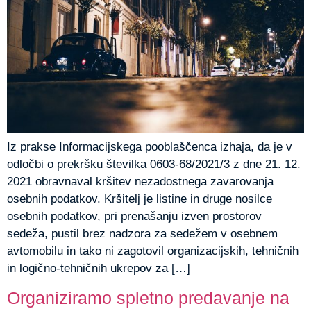
Iz prakse Informacijskega pooblaščenca izhaja, da je v
odločbi o prekršku številka 0603-68/2021/3 z dne 21. 12.
2021 obravnaval kršitev nezadostnega zavarovanja
osebnih podatkov. Kršitelj je listine in druge nosilce
osebnih podatkov, pri prenašanju izven prostorov
sedeža, pustil brez nadzora za sedežem v osebnem
avtomobilu in tako ni zagotovil organizacijskih, tehničnih
in logično-tehničnih ukrepov za […]
Organiziramo spletno predavanje na