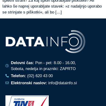
spletni strani? Za kaj sploh uporabljate piškotke? Ali
lahko še naprej uporabljate stavek: »z nadaljnjo uporabo
se strinjate s piškotki«, ali bo […]
Delovni čas:
Pon - pet: 8.00 - 16.00,
Sobota, nedelja in prazniki: ZAPRTO
Telefon:
(02) 620 43 00
Elektronski naslov:
info@datainfo.si