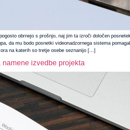
gosto obrnejo s prošnjo, naj jim ta izroči določen posnete
pa, da mu bodo posnetki videonadzornega sistema pomagali pr
ra na katerih so tretje osebe seznanijo […]
 namene izvedbe projekta