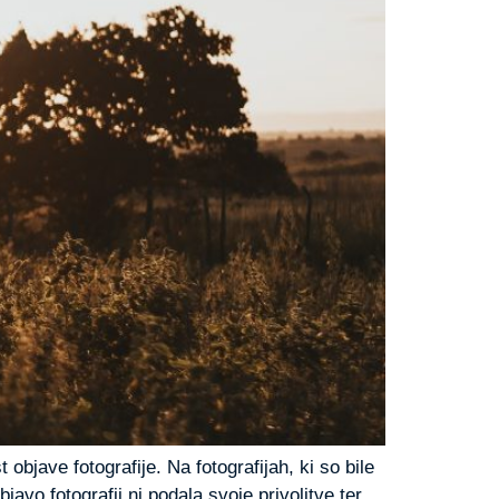
bjave fotografije. Na fotografijah, ki so bile
javo fotografij ni podala svoje privolitve ter