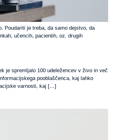
 Poudariti je treba, da samo dejstvo, da
kah, učencih, pacientih, oz. drugih
dek je spremljalo 100 udeležencev v živo in več
Informacijskega pooblaščenca, kaj lahko
cijske varnosti, kaj […]