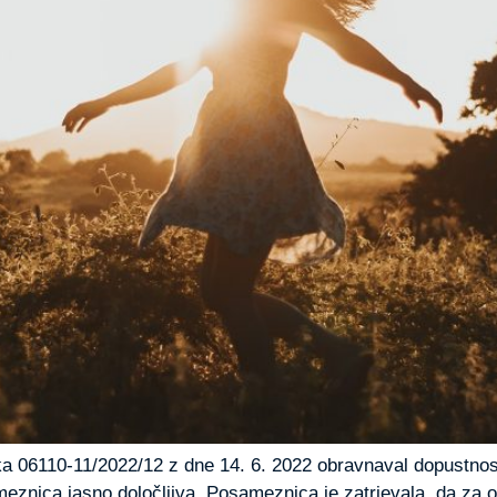
ka 06110-11/2022/12 z dne 14. 6. 2022 obravnaval dopustnost o
ameznica jasno določljiva. Posameznica je zatrjevala, da za ob