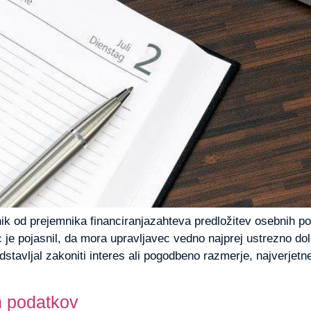
čnik od prejemnika financiranjazahteva predložitev osebnih 
ec je pojasnil, da mora upravljavec vedno najprej ustrezno do
stavljal zakoniti interes ali pogodbeno razmerje, najverjetn
h podatkov