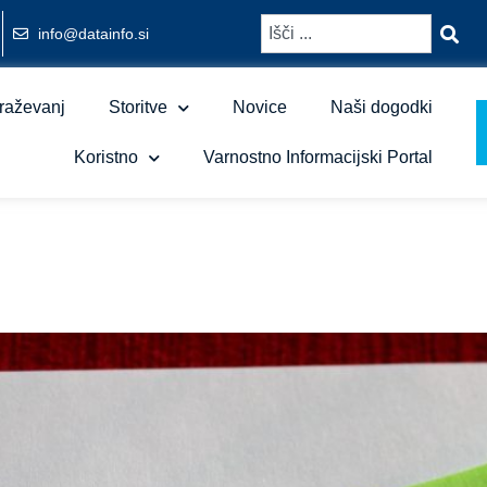
info@datainfo.si
raževanj
Storitve
Novice
Naši dogodki
Koristno
Varnostno Informacijski Portal