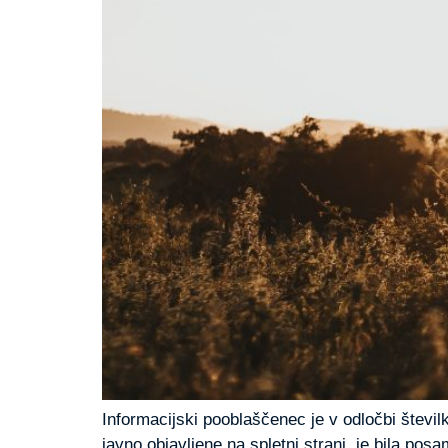
Informacijski pooblaščenec je v odločbi števil
javno objavljene na spletni strani, je bila pos