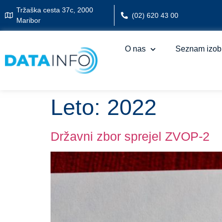
Tržaška cesta 37c, 2000
(02) 620 43 00
Maribor
O nas
Seznam izob
Leto:
2022
Državni zbor sprejel ZVOP-2