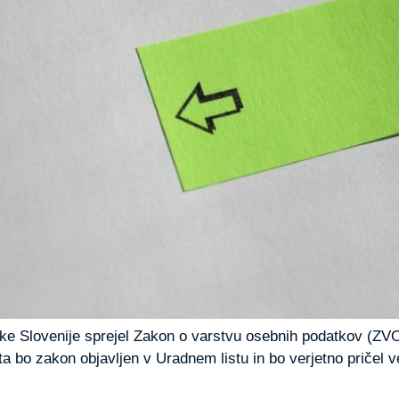
like Slovenije sprejel Zakon o varstvu osebnih podatkov (ZV
 bo zakon objavljen v Uradnem listu in bo verjetno pričel v