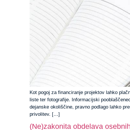
Kot pogoj za financiranje projektov lahko pla
liste ter fotografije. Informacijski pooblaščen
dejanske okoliščine, pravno podlago lahko pred
privolitev. […]
(Ne)zakonita obdelava osebni