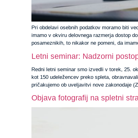
Pri obdelavi osebnih podatkov moramo biti ved
imamo v okviru delovnega razmerja dostop do d
posameznikih, to nikakor ne pomeni, da imamo
Letni seminar: Nadzorni postop
Redni letni seminar smo izvedli v torek, 25. o
kot 150 udeležencev preko spleta, obravnaval
pričakujemo ob uveljavitvi nove zakonodaje (
Objava fotografij na spletni str